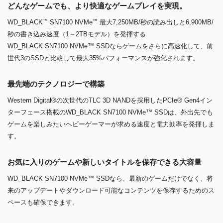
どんなゲームでも、より快適なゲームプレイを実現。
™
™
WD_BLACK
SN7100 NVMe
最大7,250MB/秒の読み出しと6,900MB/
秒の書き込み速度（1～2TBモデル）を発揮する
WD_BLACK SN7100 NVMe™ SSDならゲームをさらに高速化して、前
世代3のSSDと比較して最大35%パフォーマンスが強化されます。
最先端のテクノロジーで構築
Western Digital®の次世代のTLC 3D NANDを採用したPCIe® Gen4イン
ターフェース搭載のWD_BLACK SN7100 NVMe™ SSDは、外出先でも
ゲームを楽しみたいヘビーゲーマーが求める速度と電力効率を発揮しま
す。
お気に入りのゲームや新しいタイトルを保存できる大容量
WD_BLACK SN7100 NVMe™ SSDなら、最新のゲームだけでなく、将
来のアップデートやダウンロード可能なコンテンツを保存するためのス
ペースも確保できます。