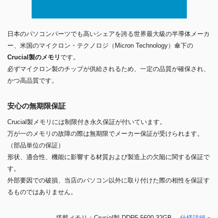
日本のパソコンパーツでも高いシェアを誇る世界最大級の半導体メーカ
ー、米国のマイクロン・テクノロジ（Micron Technology）傘下の
Crucial製のメモリ
です。
必ずマイクロン製のチップが供給されるため、一定の品質が確保され、
かつ高品質です。
安心の無期限保証
Crucial製メモリには制限付き永久保証が付いています。
万が一のメモリの故障の際は無期限でメーカー保証が受けられます。
（部品単位の保証）
形状、適合性、機能に影響する材質および製造上の欠陥に関する保証で
す。
外部要因での破損、当店のパソコン以外に取り付けた際の相性を保証す
るものではありません。
搭載メモリ：Crucial製 DDR5-5600 32GB
仕様詳細 »