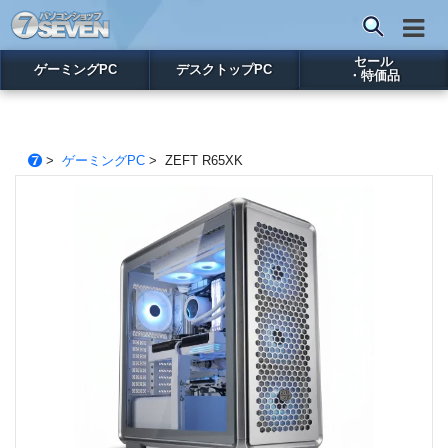
セール
ゲーミングPC
デスクトップPC
・特価品
>
ゲーミングPC
> ZEFT R65XK