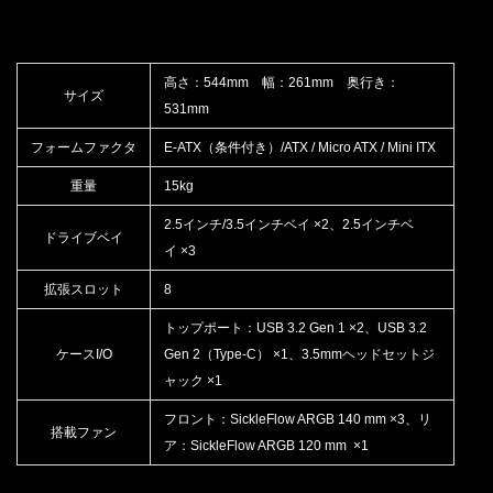
高さ：544mm 幅：261mm 奥行き：
サイズ
531mm
フォームファクタ
E-ATX（条件付き）/ATX / Micro ATX / Mini ITX
重量
15kg
2.5インチ/3.5インチベイ ×2、2.5インチベ
ドライブベイ
イ ×3
拡張スロット
8
トップポート：USB 3.2 Gen 1 ×2、USB 3.2
ケースI/O
Gen 2（Type-C） ×1、3.5mmヘッドセットジ
ャック ×1
フロント：SickleFlow ARGB 140 mm ×3、リ
搭載ファン
ア：SickleFlow ARGB 120 mm ×1