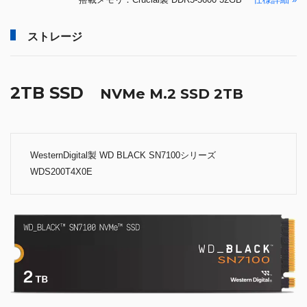
ストレージ
2TB SSD
NVMe M.2 SSD 2TB
WesternDigital製 WD BLACK SN7100シリーズ
WDS200T4X0E