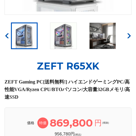
ZEFT R65XK
ZEFT Gaming PC[送料無料!] ハイエンドゲーミングPC/高
性能VGA/Ryzen CPU/BTOパソコン/大容量32GBメモリ/高
速SSD
869,800
円
価格
特価
(税抜)
956,780円
(税込)