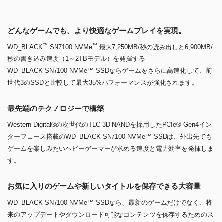
来のアップデートやダウンロード可能なコンテンツを保存するためのス
ペースも確保できます。
WD_BLACK Dashboardで健全性を監視
ダウンロード可能なWD_BLACK Dashboard（Windows®のみ）で、ド
ライブの健全性、パフォーマンス、ファームウェアの更新を監視し、ゲ
ームモードを有効にしてゲームエクスペリエンスを最適化できます。
電力効率
DRAMレスドライブは、前世代と比べて最大速度で最大100%高い電力
効率を実現します。
搭載SSD：WesternDigital製 WD BLACK SN7100
1TB WDS100T4X0E
仕様詳細 »
電源ユニット