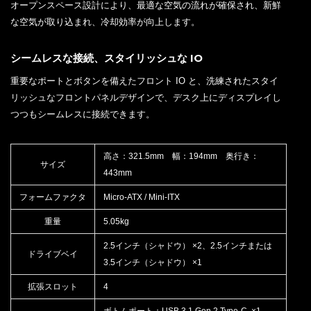
オープンスペース設計により、最適な空気の流れが確保され、新鮮
な空気が取り込まれ、冷却効率が向上します。
シームレスな接続、スタイリッシュな IO
重要なポートとボタンを備えたフロント IO と、洗練されたスタイ
リッシュなフロントパネルデザインで、デスク上にディスプレイし
つつもシームレスに接続できます。
高さ：321.5mm 幅：194mm 奥行き：
サイズ
443mm
フォームファクタ
Micro-ATX / Mini-ITX
重量
5.05kg
2.5インチ（シャドウ） ×2、2.5インチまたは
ドライブベイ
3.5インチ（シャドウ） ×1
拡張スロット
4
ボトムポート：USB 3.1 Gen.2 Type-C ×1、