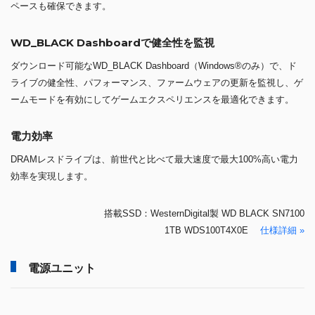
750W 電源ユニッ
80PLUS Gold認証
ト
SilverStone SST-ET750-G 搭載
SST-ET750-Gは、80 PLUS Gold効率でシングル+12Vレールを備え、24
時間1週間不休の40℃での連続出力を提供します。
加えて、120mm静音ファンおよび全ブラックフラットケーブルを備え
ることで、静音動作および容易なケーブル取り回しを可能にします。
高性能グラフィックスカードを備えたハイエンドシステムにも、
Essential GoldシリーズPSUの標準8ピン/ 6ピンPCIeコネクタにより容
易かつ効率的に電源を供給でき、予算を考慮しつつ高効率・高性能を目
指す皆様にとって最善の選択肢を提供いたします。