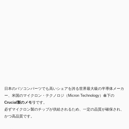
日本のパソコンパーツでも高いシェアを誇る世界最大級の半導体メーカ
ー、米国のマイクロン・テクノロジ（Micron Technology）傘下の
Crucial製のメモリ
です。
必ずマイクロン製のチップが供給されるため、一定の品質が確保され、
かつ高品質です。
品質の信頼性
マイクロン・テクノロジの垂直統合型コンシューマーブランドである
Crucial。
マイクロンの43年以上の卓越した製造経験と、Crucialの25年以上のコ
ンシューマー製品開発の経験から生まれたCrucial DDR5は 培われた実