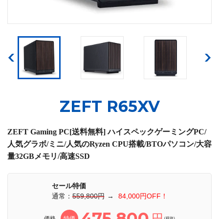
ZEFT R65XV
ZEFT Gaming PC[送料無料] ハイスペックゲーミングPC/
人気グラボ/ミニ/人気のRyzen CPU搭載/BTOパソコン/大容
量32GBメモリ/高速SSD
セール特価
通常：
559,800円
→
84,000円OFF！
475,800
円
価格
特価
(税抜)