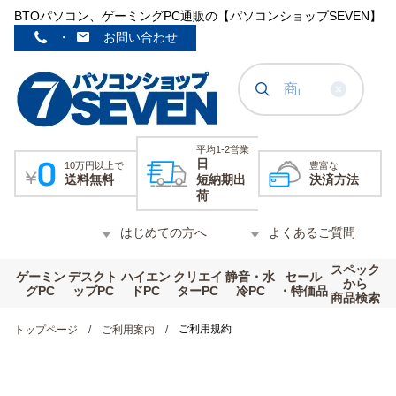
BTOパソコン、ゲーミングPC通販の【パソコンショップSEVEN】
・
お問い合わせ
平均1-2営業
日
10万円以上で
豊富な
送料無料
短納期出
決済方法
荷
はじめての方へ
よくあるご質問
スペック
ゲーミン
デスクト
ハイエン
クリエイ
静音・水
セール
から
グPC
ップPC
ドPC
ターPC
冷PC
・特価品
商品検索
ご利用規約
トップページ
ご利用案内