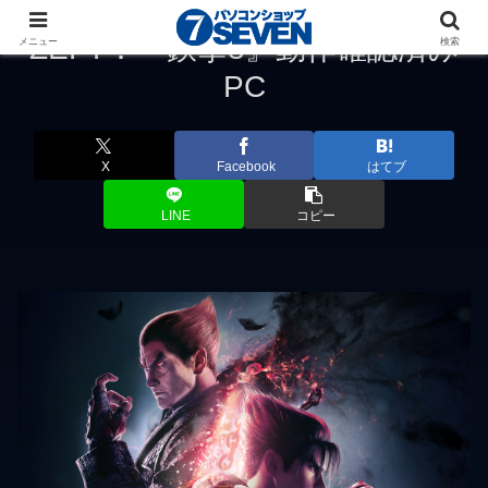
ZEFT：『鉄拳8』動作確認済み
メニュー
検索
PC
X
Facebook
はてブ
LINE
コピー