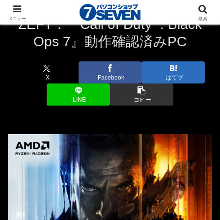
®
メニュー
検索
ZEFT：『Call of Duty
: Black
Ops 7』動作確認済みPC
X
Facebook
はてブ
LINE
コピー