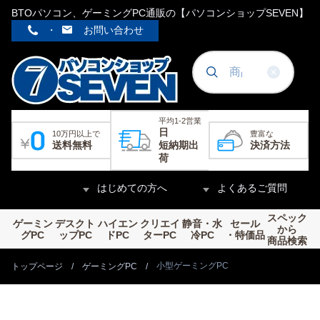
BTOパソコン、ゲーミングPC通販の【パソコンショップSEVEN】
・
お問い合わせ
平均1-2営業
日
10万円以上で
豊富な
送料無料
短納期出
決済方法
荷
はじめての方へ
よくあるご質問
スペック
ゲーミン
デスクト
ハイエン
クリエイ
静音・水
セール
から
グPC
ップPC
ドPC
ターPC
冷PC
・特価品
商品検索
小型ゲーミングPC
トップページ
ゲーミングPC