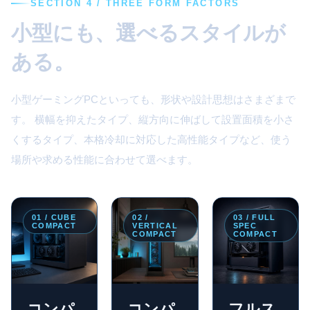
SECTION 4 / THREE FORM FACTORS
小型にも、選べるスタイルが
ある。
小型ゲーミングPCといっても、形状や設計思想はさまざまで
す。 横幅を抑えたタイプ、縦方向に伸ばして設置面積を小さ
くするタイプ、本格冷却に対応した高性能タイプなど、使う
場所や求める性能に合わせて選べます。
01 / CUBE
02 /
03 / FULL
COMPACT
VERTICAL
SPEC
COMPACT
COMPACT
コンパ
コンパ
フルス