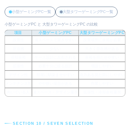
小型ゲーミングPC一覧
大型タワーゲーミングPC一覧
小型ゲーミングPC と 大型タワーゲーミングPC の比較
項目
小型ゲーミングPC
大型タワーゲーミングPC
設置性
省スペースで置きやすい
設置場所に余裕が必要
圧迫感
少ない
大きく存在感がある
冷却余裕
ケース設計に左右される
余裕を持たせやすい
拡張性
必要十分に絞る設計
増設しやすい
デザイン性
部屋に馴染ませやすい
迫力ある見た目にしやすい
メンテナンス性
やや狭い場合がある
作業しやすい
向いている人
省スペース・デザイン重視
拡張性・冷却余裕重視
SECTION 10 / SEVEN SELECTION