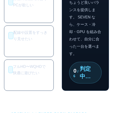
ちょうど良いバラ
PCが欲しい
ンスを提供しま
す。 SEVEN な
ら、ケース・冷
却・GPU を組み合
配線や設置をすっき
り見せたい
わせて、自分に合
った一台を選べま
す。
フルHD〜WQHDで
判定
0
/
快適に遊びたい
中…
6