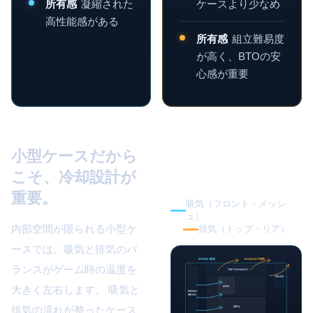
所有感
凝縮された
ケースより少なめ
高性能感がある
所有感
組立難易度
が高く、BTOの安
心感が重要
小型ケースだから
こそ、冷却設計が
重要。
吸気（フロント・メッシ
ュ）
内部空間が限られる小型ケ
排気（トップ・リア）
ースでは、吸気と排気のバ
INTAKE 吸気
EXHAUST 排気
ランスがゲーム時の温度を
TOP EXHAUST
REAR
大きく左右します。 吸気と
CPU
FRONT
MESH
排気の流れが整ったケース
GPU