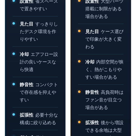
設置性
省スペース
設置性
大型パーツ
で置きやすい
搭載に制限がある
場合がある
見た目
すっきりし
たデスク環境を作
見た目
ケース選び
りやすい
で印象が大きく変
わる
冷却
エアフロー設
計の良いケースな
冷却
内部空間が狭
ら快適
く、熱がこもりや
すい場合がある
静音性
コンパクト
で存在感を抑えや
静音性
高負荷時は
すい
ファン音が目立つ
場合がある
拡張性
必要十分な
構成に絞り込める
拡張性
後から増設
できる余地は大型