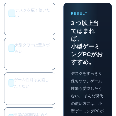
デスクを広く使いた
RESULT
い
3 つ以上当
てはまれ
ば、
大型タワーは置きづ
小型ゲーミ
らい
ングPCがお
すすめ。
デスクをすっきり
ゲーム性能は妥協し
保ちつつ、ゲーム
たくない
性能も妥協したく
ない。 そんな現代
の使い方には、小
型ゲーミングPCが
部屋の雰囲気に合う