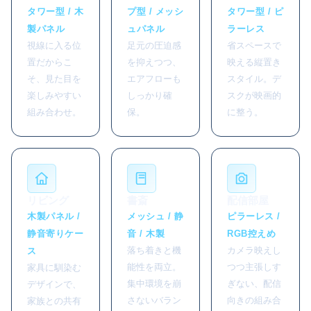
タワー型 / 木
プ型 / メッシ
タワー型 / ピ
製パネル
ュパネル
ラーレス
視線に入る位
足元の圧迫感
省スペースで
置だからこ
を抑えつつ、
映える縦置き
そ、見た目を
エアフローも
スタイル。デ
楽しみやすい
しっかり確
スクが映画的
組み合わせ。
保。
に整う。
リビング
書斎
配信部屋
木製パネル /
メッシュ / 静
ピラーレス /
静音寄りケー
音 / 木製
RGB控えめ
落ち着きと機
カメラ映えし
ス
能性を両立。
つつ主張しす
家具に馴染む
集中環境を崩
ぎない、配信
デザインで、
さないバラン
向きの組み合
家族との共有