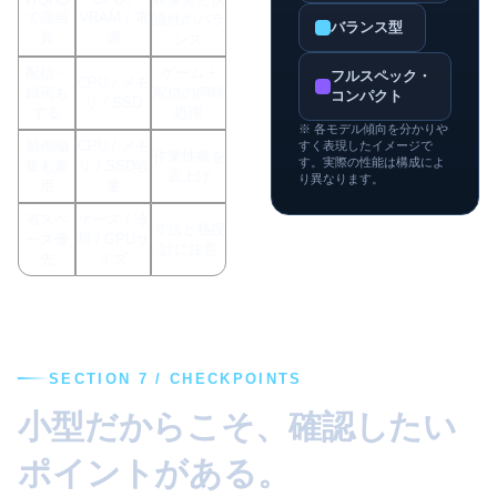
で高画
VRAM / 電
適性のバラ
バランス型
質
源
ンス
配信・
ゲーム +
フルスペック・
CPU / メモ
録画も
配信の同時
コンパクト
リ / SSD
する
処理
※ 各モデル傾向を分かりや
動画編
CPU / メモ
すく表現したイメージで
作業性能を
す。実際の性能は構成によ
集も兼
リ / SSD容
底上げ
り異なります。
用
量
省スペ
ケース / 冷
寸法と熱設
ース優
却 / GPUサ
計に注意
先
イズ
SECTION 7 / CHECKPOINTS
小型だからこそ、確認したい
ポイントがある。