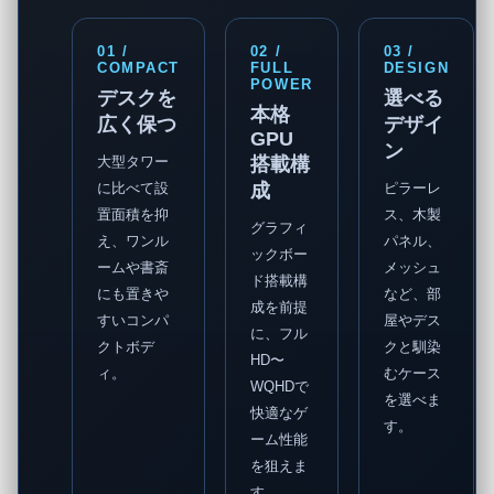
01 /
02 /
03 /
COMPACT
FULL
DESIGN
POWER
デスクを
選べる
本格
広く保つ
デザイ
GPU
ン
大型タワー
搭載構
に比べて設
成
ピラーレ
置面積を抑
ス、木製
グラフィ
え、ワンル
パネル、
ックボー
ームや書斎
メッシュ
ド搭載構
にも置きや
など、部
成を前提
すいコンパ
屋やデス
に、フル
クトボデ
クと馴染
HD〜
ィ。
むケース
WQHDで
を選べま
快適なゲ
す。
ーム性能
を狙えま
す。