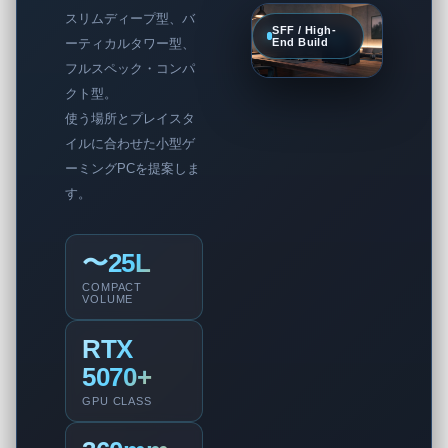
スリムディープ型、バ
SFF / High-
End Build
ーティカルタワー型、
フルスペック・コンパ
クト型。
使う場所とプレイスタ
イルに合わせた小型ゲ
ーミングPCを提案しま
す。
〜25L
COMPACT
VOLUME
RTX
5070+
GPU CLASS