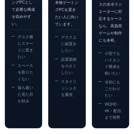
ングPCとし
本格ゲーミン
スの水冷ラジ
て必要な構成
グPCを置き
エーターに対
を収めやす
たい人に向い
応するケース
い。
ています。
なら、高負荷
ゲームや制作
デスク横
デスク上
にも余裕。
にスマー
に縦置き
トに置き
したい
小型でも
たい
設置面積
ハイエン
スペース
を小さく
ド構成を
を取りた
したい
狙いたい
くない
スタイリ
冷却にも
落ち着い
ッシュさ
こだわり
た見た目
を重視
たい
が好み
WQHD・
4K・配信
まで視野