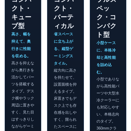
クト・
クト・
ペッ
キュー
バーテ
ク・コ
ブ型
ィカル
ンパク
ト型
高さ、幅を
省スペース
抑えて、奥
に立ち上が
小型ケース
行きに性能
る、縦型ゲ
に、本格冷
を収める。
ーミングス
却と高性能
高さを抑えな
タイル。
を詰め込
がら奥行きを
縦方向に高さ
む。
活かしてパー
を持たせて、
小型でありな
ツを搭載する
設置面積を抑
がら高性能パ
タイプ。デス
えるタイプ。
ーツや大型水
ク横やラック
床置きでもデ
冷クーラーに
周辺に置きや
スク上でも存
も対応しやす
すく、見た目
在感を出しや
い、本格志向
はすっきりし
すく、限られ
のタイプ。
ながらゲーミ
たスペースに
360mmクラ