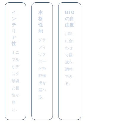
イ
本
BTO
ン
格
の自
テ
性
由度
リ
能
用途
ア
グラ
に合
性
フィ
わせ
ミニ
ック
て構
マル
ボー
成を
なデ
ド搭
調整
スク
載構
でき
環境
成を
る。
と相
選べ
性が
る。
良
い。