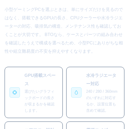
小型ゲーミングPCを選ぶときは、単にサイズだけを見るので
はなく、搭載できるGPUの長さ、CPUクーラーや水冷ラジエ
ーターの対応、吸排気の構造、メンテナンス性も確認してお
くことが大切です。 BTOなら、ケースとパーツの組み合わせ
を確認したうえで構成を選べるため、小型PCにありがちな相
性や組立難易度の不安を抑えやすくなります。
GPU搭載スペー
水冷ラジエータ
ス
ー対応
選びたいグラフィ
240 / 280 / 360mm
ックボードの長さ
のいずれに対応す
が収まるかを確認
るか、設置位置も
します。
含めて確認。