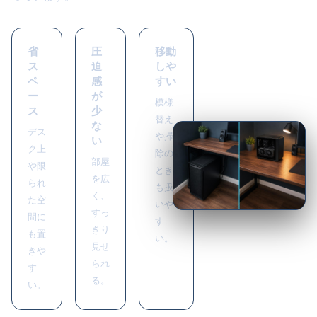
省
圧
移動
ス
迫
しや
ペ
感
すい
ー
が
模様
ス
少
替え
な
デス
や掃
い
ク上
除の
部屋
や限
とき
を広
られ
も扱
く、
た空
いや
すっ
間に
す
きり
も置
い。
見せ
きや
られ
す
る。
い。