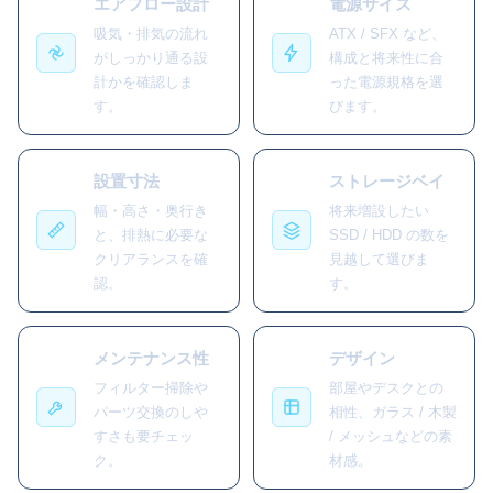
エアフロー設計
電源サイズ
吸気・排気の流れ
ATX / SFX など、
がしっかり通る設
構成と将来性に合
計かを確認しま
った電源規格を選
す。
びます。
設置寸法
ストレージベイ
幅・高さ・奥行き
将来増設したい
と、排熱に必要な
SSD / HDD の数を
クリアランスを確
見越して選びま
認。
す。
メンテナンス性
デザイン
フィルター掃除や
部屋やデスクとの
パーツ交換のしや
相性、ガラス / 木製
すさも要チェッ
/ メッシュなどの素
ク。
材感。