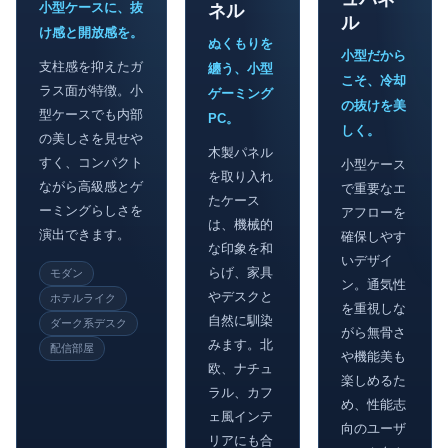
小型ケースに、抜
ネル
ル
け感と開放感を。
ぬくもりを
小型だから
支柱感を抑えたガ
纏う、小型
こそ、冷却
ラス面が特徴。小
ゲーミング
の抜けを美
型ケースでも内部
PC。
しく。
の美しさを見せや
木製パネル
すく、コンパクト
小型ケース
を取り入れ
ながら高級感とゲ
で重要なエ
たケース
ーミングらしさを
アフローを
は、機械的
演出できます。
確保しやす
な印象を和
いデザイ
らげ、家具
モダン
ン。通気性
やデスクと
ホテルライク
を重視しな
自然に馴染
ダーク系デスク
がら無骨さ
みます。北
配信部屋
や機能美も
欧、ナチュ
楽しめるた
ラル、カフ
め、性能志
ェ風インテ
向のユーザ
リアにも合