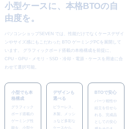
小型ケースに、本格BTOの自
由度を。
パソコンショップSEVEN では、性能だけでなくケースデザイ
ンやサイズ感にもこだわった BTO ゲーミングPCを展開して
います。 グラフィックボード搭載の本格構成を前提に、
CPU・GPU・メモリ・SSD・冷却・電源・ケースを用途に合
わせて選択可能。
小型でも本
デザインも
BTOで安心
格構成
選べる
パーツ相性や
グラフィック
ピラーレス、
組立を任せら
ボード搭載の
木製、メッシ
れる、完成品
ゲーミング性
ュなど多彩な
としての安心
能を、小型ケ
ケースから、
感をそのま