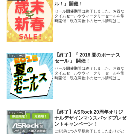
ル！』開催！
セール開催期間は終了しました。お得な
タイムセールやウィークリーセールを常
時開催！現在開催中のセール情報はこち
らのページから！今年も大放出！冬の
ボーナスセール！2015本年度も一年のご
愛顧に感謝しまして！『歳末・新春大
セール！』を開催します！...
【終了】『 2016 夏のボーナス
キャンペーン
セール 』 開催！
セール開催期間は終了しました。お得な
タイムセールやウィークリーセールを常
時開催！現在開催中のセール情報はこち
らのページから！今年もやってきまし
た！『2016 夏のボーナスセール』開催
中！『2016 夏のボーナスセール』のため
の特別モデル、高...
【終了】ASRock 20周年オリジ
キャンペーン
ナルデザインマウスパッドプレゼ
ントキャンペーン！
ご好評につき早期終了しましたありがと