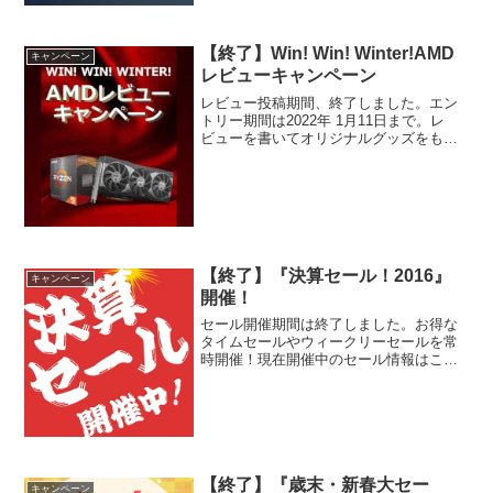
【終了】Win! Win! Winter!AMD
キャンペーン
レビューキャンペーン
レビュー投稿期間、終了しました。エン
トリー期間は2022年 1月11日まで。レ
ビューを書いてオリジナルグッズをもら
おう！キャンペーン対象のAMD製品を購
入、対象となるサイトにレビューを投稿
した方に、AMDロゴ入りバックパックを
先着順でプレゼ...
【終了】『決算セール！2016』
キャンペーン
開催！
セール開催期間は終了しました。お得な
タイムセールやウィークリーセールを常
時開催！現在開催中のセール情報はこち
らのページから！3/31まで！『決算セー
ル！2016』開催中！高速SSD搭載モデル
やGeForece搭載のゲーム向けモデルもご
用意！...
【終了】『歳末・新春大セー
キャンペーン