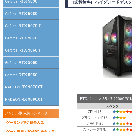
RTX 5090
Geforce
[送料無料!] ハイグレードデスク
RTX 5080
Geforce
RTX 5070 Ti
Geforce
RTX 5070
Geforce
RTX 5060 Ti
Geforce
RTX 5060
Geforce
RTX 5050
Geforce
RX 9070XT
RADEON
BTOパソコン SR-u7-6260C/
RX 9060XT
RADEON
スペック
★
★
★
★
★
★
CPU性能
ジャンル別 人気ランキング
★
★
★
★
グラフィック性能
ゲーミングPC 総合人気
★
★
★
★
★
★
メモリ性能
★
★
★
★
★
★
ストレージ性能
ゲーム実況・配信PC 総合人気