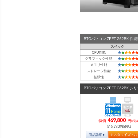
BTOパソコン ZEFT G62BK 
スペック
★
★
★
★
★
★
CPU性能
★
★
★
★
★
★
グラフィック性能
★
★
★
★
★
★
メモリ性能
★
★
★
★
★
★
ストレージ性能
★
★
★
★
★
★
拡張性
BTOパソコン ZEFT G62BK シ
469,800
特価
円
(税抜
516,780
円(税込)
商品詳細
カスタマイズ・お