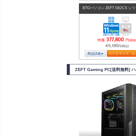
BTOパソコン ZEFT G62CS シ
377,800
特価
円
(税抜
415,580
円(税込)
商品詳細
カスタマイズ・お
ZEFT Gaming PC[送料無