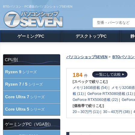
BTOパソコン・PC通販のパソコンショップSEVEN
ゲーミングPC
デスクトップPC
静
パソコンショップSEVEN
>
BTOパソコン
CPU別
Ryzen 9
シリーズ
184
一覧にして比較
件
[スペックで絞りこむ]
Ryzen 7 / 5
シリーズ
メモリ16GB搭載 (54)
|
メモリ32GB搭載
載 (11)
|
GeForce RTX5080搭載 (11)
Core Ultra 7
シリーズ
GeForce RTX5060搭載 (22)
|
GeForc
[価格帯で絞りこむ]
Core Ultra 5
シリーズ
20～30万円 (11)
|
30～40万円 (38)
|
ゲーミングPC（VGA別）