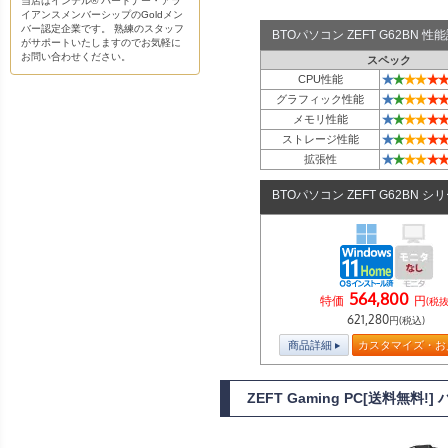
当店はインテル® パートナー・アラ
イアンスメンバーシップのGoldメン
バー認定企業です。 熟練のスタッフ
BTOパソコン ZEFT G62BN 
がサポートいたしますのでお気軽に
お問い合わせください。
スペック
★
★
★
★
★
★
CPU性能
★
★
★
★
★
★
グラフィック性能
★
★
★
★
★
★
メモリ性能
★
★
★
★
★
★
ストレージ性能
★
★
★
★
★
★
拡張性
BTOパソコン ZEFT G62BN シ
564,800
特価
円
(税抜
621,280
円(税込)
商品詳細
カスタマイズ・お
ZEFT Gaming PC[送料無