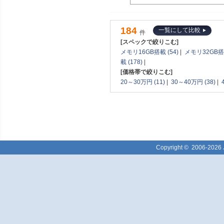
184
一覧にして比較
件
[スペックで絞りこむ]
メモリ16GB搭載 (54)
|
メモリ32GB搭載
載 (178)
|
[価格帯で絞りこむ]
20～30万円 (11)
|
30～40万円 (38)
|
Copyright ©
2006-2026