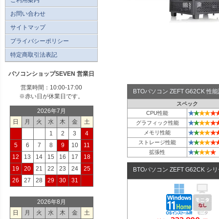
お問い合わせ
サイトマップ
プライバシーポリシー
特定商取引法表記
パソコンショップSEVEN 営業日
営業時間：10:00-17:00
BTOパソコン ZEFT G62CK 
※赤い日が休業日です。
スペック
2026年7月
★
★
★
★
★
CPU性能
日
月
火
水
木
金
土
★
★
★
★
★
グラフィック性能
★
★
★
★
★
メモリ性能
1
2
3
4
★
★
★
★
★
ストレージ性能
5
6
7
8
9
10
11
★
★
★
★
★
拡張性
12
13
14
15
16
17
18
19
20
21
22
23
24
25
BTOパソコン ZEFT G62CK シ
26
27
28
29
30
31
2026年8月
日
月
火
水
木
金
土