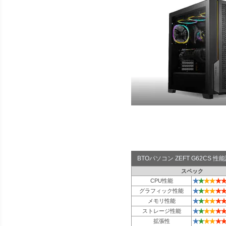
BTOパソコン ZEFT G62CS 
スペック
★
★
★
★
★
★
CPU性能
★
★
★
★
★
★
グラフィック性能
★
★
★
★
★
★
メモリ性能
★
★
★
★
★
★
ストレージ性能
★
★
★
★
★
★
拡張性