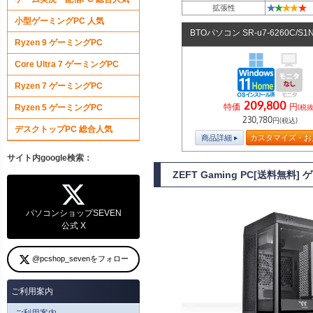
★
★
★
★
★
拡張性
小型ゲーミングPC 人気
BTOパソコン SR-u7-6260C/S
Ryzen 9 ゲーミングPC
Core Ultra 7 ゲーミングPC
Ryzen 7 ゲーミングPC
209,800
特価
円
Ryzen 5 ゲーミングPC
(税抜
230,780
円(税込)
デスクトップPC 総合人気
商品詳細
カスタマイズ・お
サイト内google検索：
ZEFT Gaming PC[送料無料
パソコンショップSEVEN
公式 X
@pcshop_sevenをフォロー
ご利用案内
ご利用案内