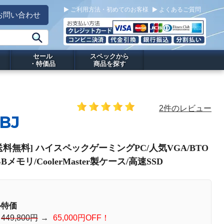
ご利用方法・初めてのお客様
よくあるご質問
お問い合わせ
セール
スペックから
・特価品
商品を探す
2件のレビュー
BJ
PC[送料無料] ハイスペックゲーミングPC/人気VGA/BTO
メモリ/CoolerMaster製ケース/高速SSD
ル特価
：
449,800円
→
65,000円OFF！