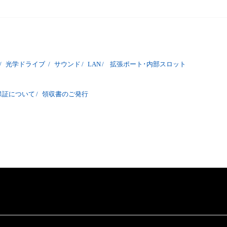
/
光学ドライブ
/
サウンド
/
LAN
/
拡張ポート･内部スロット
保証について
/
領収書のご発行