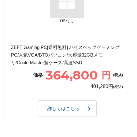
OSなし
ZEFT Gaming PC[送料無料] ハイスペックゲーミング
PC/人気VGA/BTOパソコン/大容量32GBメモ
リ/CoolerMaster製ケース/高速SSD
364,800
円
価格
(税抜)
401,280円
(税込)
詳しくはこちら