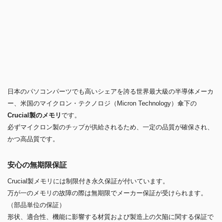
日本のパソコンパーツでも高いシェアを誇る世界最大級の半導体メーカ
ー、米国のマイクロン・テクノロジ（Micron Technology）傘下の
Crucial製のメモリ
です。
必ずマイクロン製のチップが供給されるため、一定の品質が確保され、
かつ高品質です。
安心の無期限保証
Crucial製メモリには制限付き永久保証が付いています。
万が一のメモリの故障の際は無期限でメーカー保証が受けられます。
（部品単位の保証）
形状、適合性、機能に影響する材質および製造上の欠陥に関する保証で
す。
外部要因での破損、当店のパソコン以外に取り付けた際の相性を保証す
るものではありません。
搭載メモリ：Crucial製 DDR5-5600 16GB
仕様詳細 »