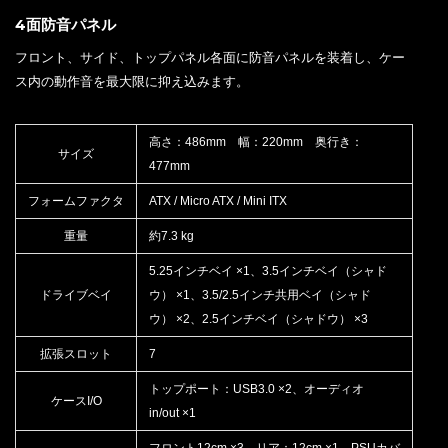
4面防音パネル
フロント、サイド、トップパネル各面に防音パネルを装着し、ケー
ス内の動作音を最大限に抑え込みます。
高さ：486mm 幅：220mm 奥行き：
サイズ
477mm
フォームファクタ
ATX / Micro ATX / Mini ITX
重量
約7.3 kg
5.25インチベイ ×1、3.5インチベイ（シャド
ドライブベイ
ウ） ×1、3.5/2.5インチ共用ベイ（シャド
ウ） ×2、2.5インチベイ（シャドウ） ×3
拡張スロット
7
トップポート：USB3.0 ×2、オーディオ
ケースI/O
in/out ×1
フロント12cm ×3、リア：12cm ×1、PSUカバ