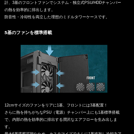
計、3基のフロントファンでシステム・独立式PSU/HDDチャンバー
の熱を効率的に排出します。
防音性・冷却性を両立した理想のミドルタワーケースです。
5基のファンを標準搭載
12cmサイズのファンをリアに1基、フロントには3基配置！
さらに熱を持ちがちなPSU（電源）チャンバー上にも1基標準搭載
で、内部の熱を効率的に排出する潤沢なエアフローを生み出しま
す。
最大6基搭載可能なため、カスタマイズでさらに1基追加し冷却力ア