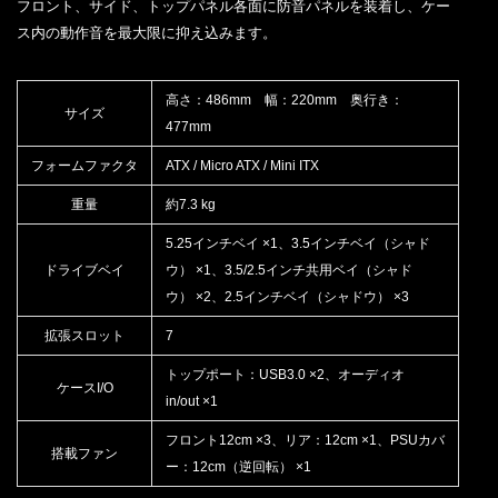
フロント、サイド、トップパネル各面に防音パネルを装着し、ケー
ス内の動作音を最大限に抑え込みます。
高さ：486mm 幅：220mm 奥行き：
サイズ
477mm
フォームファクタ
ATX / Micro ATX / Mini ITX
重量
約7.3 kg
5.25インチベイ ×1、3.5インチベイ（シャド
ドライブベイ
ウ） ×1、3.5/2.5インチ共用ベイ（シャド
ウ） ×2、2.5インチベイ（シャドウ） ×3
拡張スロット
7
トップポート：USB3.0 ×2、オーディオ
ケースI/O
in/out ×1
フロント12cm ×3、リア：12cm ×1、PSUカバ
搭載ファン
ー：12cm（逆回転） ×1