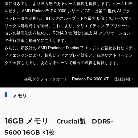
限に引き出し、より没入感のあるゲーム体験を提供します。ゲーム用途
を超え、 AMD Radeon™ RX 9000 シリーズ GPU は第二 世代 AI アク
セラレータを活用し、 INT8 のスループットを最大 8 倍 ( スパースマト
リックス処理時 ) を実現。これにより、クリエイティブ アプリケーシ
ョンの処理能力を強化し、RDNA 3 世代比で生成 AI アプリケーション
の実行効率も飛躍的に向上します。
さらに、新設計の AMD Radiance Display™ エンジンと強化されたメデ
ィアエンジンにより、幅広いディスプレイ対応と、録画やストリーミン
グの画質も向上し、あらゆるシーンで最高の映像を提供します。
搭載グラフィックカード：Radeon RX 9060 XT
仕様詳細 »
メモリ
16GB メモリ
Crucial製 DDR5-
5600 16GB ×1枚