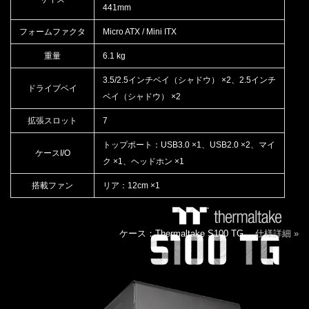
441mm
フォームファクタ
Micro ATX / Mini ITX
重量
6.1 kg
3.5/2.5インチベイ（シャドウ） ×2、2.5インチ
ドライブベイ
ベイ（シャドウ） ×2
拡張スロット
7
トップポート：USB3.0 ×1、USB2.0 ×2、マイ
ケースI/O
ク ×1、ヘッドホン ×1
搭載ファン
リア：12cm ×1
ケース：Thermaltake S100 TG
仕様詳細 »