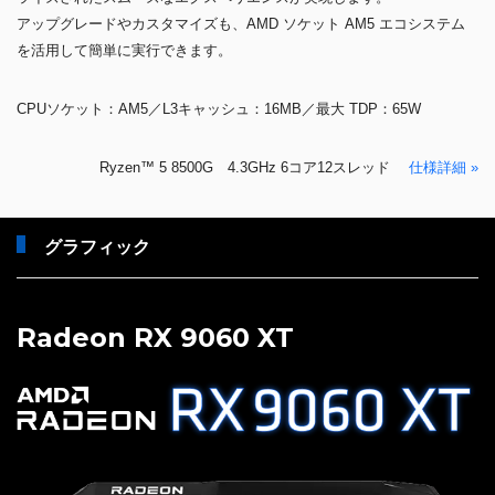
アップグレードやカスタマイズも、AMD ソケット AM5 エコシステム
を活用して簡単に実行できます。
CPUソケット：AM5／L3キャッシュ：16MB／最大 TDP：65W
Ryzen™ 5 8500G 4.3GHz 6コア12スレッド
仕様詳細 »
グラフィック
Radeon RX 9060 XT