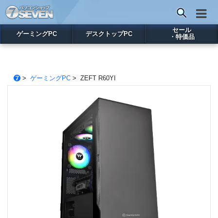
セール
ゲーミングPC
デスクトップPC
・特価品
>
ゲーミングPC
> ZEFT R60YI