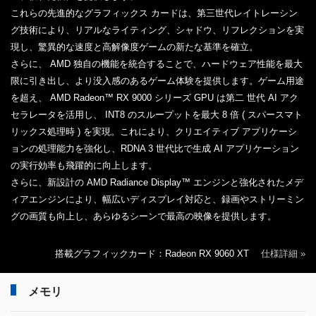
これらの先進的なグラフィックス カードは、第三世代レイトレーシン
グ技術により、リアルなライティング、シャドウ、リフレクションを実
現し、驚異的な速度と高解像度ゲームの新たな基準を確立。
さらに、 AMD 独自の機能を統合することで、ハードウェア性能を最大
限に引き出し、より没入感のあるゲーム体験を提供します。ゲーム用途
を超え、 AMD Radeon™ RX 9000 シリーズ GPU は第二 世代 AI アク
セラレータを活用し、 INT8 のスループットを最大 8 倍 ( スパースマト
リックス処理時 ) を実現。これにより、クリエイティブ アプリケーシ
ョンの処理能力を強化し、RDNA 3 世代比で生成 AI アプリケーション
の実行効率も飛躍的に向上します。
さらに、新設計の AMD Radiance Display™ エンジンと強化されたメデ
ィアエンジンにより、幅広いディスプレイ対応と、録画やストリーミン
グの画質も向上し、あらゆるシーンで最高の映像を提供します。
搭載グラフィックカード：Radeon RX 9060 XT
仕様詳細 »
メモリ