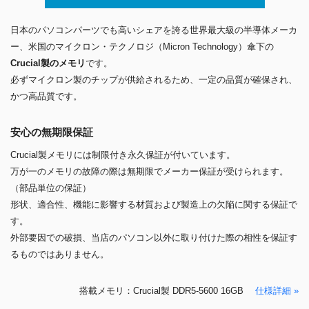
日本のパソコンパーツでも高いシェアを誇る世界最大級の半導体メーカ
ー、米国のマイクロン・テクノロジ（Micron Technology）傘下の
Crucial製のメモリ
です。
必ずマイクロン製のチップが供給されるため、一定の品質が確保され、
かつ高品質です。
安心の無期限保証
Crucial製メモリには制限付き永久保証が付いています。
万が一のメモリの故障の際は無期限でメーカー保証が受けられます。
（部品単位の保証）
形状、適合性、機能に影響する材質および製造上の欠陥に関する保証で
す。
外部要因での破損、当店のパソコン以外に取り付けた際の相性を保証す
るものではありません。
搭載メモリ：Crucial製 DDR5-5600 16GB
仕様詳細 »