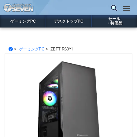
セール
ゲーミングPC
デスクトップPC
・特価品
>
ゲーミングPC
> ZEFT R60YI