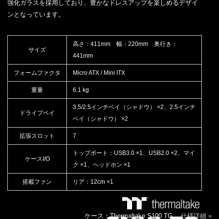
強化ガラスを採用しており、豊かなドレスアップを楽しめるデザイ
ンとなっています。
高さ：411mm 幅：220mm 奥行き：
サイズ
441mm
フォームファクタ
Micro ATX / Mini ITX
重量
6.1 kg
3.5/2.5インチベイ（シャドウ） ×2、2.5インチ
ドライブベイ
ベイ（シャドウ） ×2
拡張スロット
7
トップポート：USB3.0 ×1、USB2.0 ×2、マイ
ケースI/O
ク ×1、ヘッドホン ×1
搭載ファン
リア：12cm ×1
ケース：Thermaltake S100 TG
仕様詳細 »