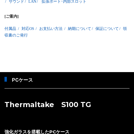
/
サウンド
/
LAN
/
拡張ポート･内部スロット
[ご案内]
付属品
/
対応OS
/
お支払い方法
/
納期について
/
保証について
/
領
収書のご発行
PCケース
Thermaltake S100 TG
強化ガラスを搭載したPCケース