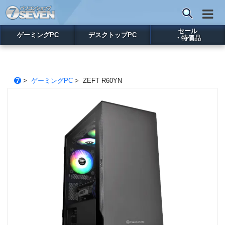
セール
ゲーミングPC
デスクトップPC
・特価品
>
ゲーミングPC
> ZEFT R60YN