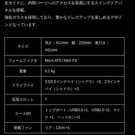
左サイドに、内部パーツへのアクセスを容易にするスイングドアパ
ネルを搭載。
強化ガラスを採用しており、豊かなドレスアップを楽しめるデザイ
ンとなっています。
高さ：411mm 幅：220mm 奥行き：
サイズ
441mm
フォームファクタ
Micro ATX / Mini ITX
重量
6.1 kg
3.5/2.5インチベイ（シャドウ） ×2、2.5インチ
ドライブベイ
ベイ（シャドウ） ×2
拡張スロット
7
トップポート：USB3.0 ×1、USB2.0 ×2、マイ
ケースI/O
ク ×1、ヘッドホン ×1
搭載ファン
リア：12cm ×1