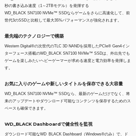
秒の書き込み速度（1～2TBモデル）を発揮する
WD_BLACK SN7100 NVMe™ SSDならゲームをさらに高速化して、前
世代3のSSDと比較して最大35%パフォーマンスが強化されます。
最先端のテクノロジーで構築
Western Digital®の次世代のTLC 3D NANDを採用したPCIe® Gen4イン
ターフェース搭載のWD_BLACK SN7100 NVMe™ SSDは、外出先でも
ゲームを楽しみたいヘビーゲーマーが求める速度と電力効率を発揮しま
す。
お気に入りのゲームや新しいタイトルを保存できる大容量
WD_BLACK SN7100 NVMe™ SSDなら、最新のゲームだけでなく、将
来のアップデートやダウンロード可能なコンテンツを保存するためのス
ペースも確保できます。
WD_BLACK Dashboardで健全性を監視
ダウンロード可能なWD_BLACK Dashboard（Windows®のみ）で、ド