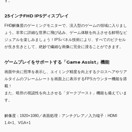
す。
25インチFHD IPSディスプレイ
FHD解像度のゲーミングモニターで、没入型のゲームの領域に入りまし
ょう。非常に詳細な世界に飛び込み、ゲーム体験を向上させる鮮明なビ
ジュアルを楽しみましょう！IPSパネル技術により、すべてのピクセル
が生き生きとして、絶妙で繊細な画像に完全に浸ることができます。
ゲームプレイをサポートする「Game Assist」機能
画面中央に照準を表示し、エイミング精度を向上するクロスヘアやリア
ルタイムのフレームレートを画面上に表示するFPSカウンター機能を搭
載！
また、暗所の視認性を向上させる「ダークブースト」機能も備えていま
す。
解像度：1920×1080／表面処理：アンチグレア／入力端子：HDMI
1.4×1、VGA×1