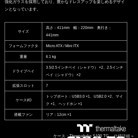
強化ガラスを採用しており、豊かなドレスアップを楽しめるデザイ
ンとなっています。
高さ：411mm 幅：220mm 奥行き：
サイズ
441mm
フォームファクタ
Micro ATX / Mini ITX
重量
6.1 kg
3.5/2.5インチベイ（シャドウ） ×2、2.5インチ
ドライブベイ
ベイ（シャドウ） ×2
拡張スロット
7
トップポート：USB3.0 ×1、USB2.0 ×2、マイ
ケースI/O
ク ×1、ヘッドホン ×1
搭載ファン
リア：12cm ×1
ケース：Thermaltake S100 TG
仕様詳細 »