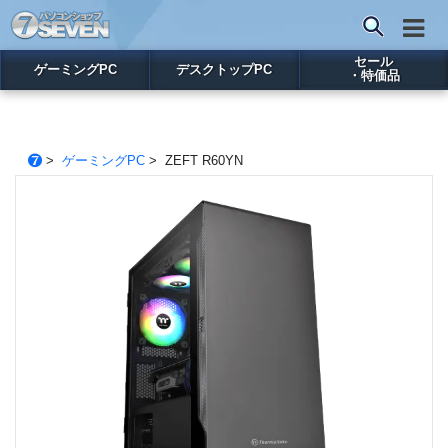
セール
ゲーミングPC
デスクトップPC
・特価品
>
ゲーミングPC
> ZEFT R60YN