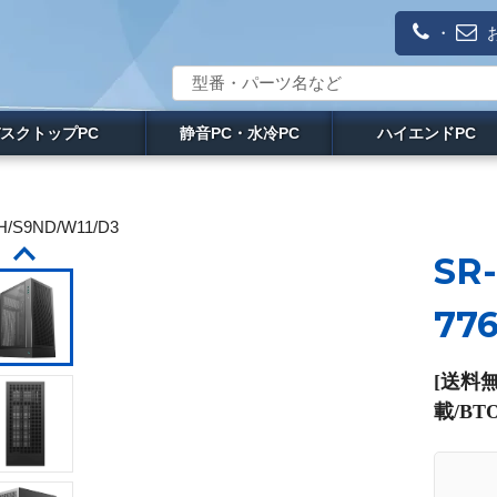
・
スクトップPC
静音PC・水冷PC
ハイエンドPC
H/S9ND/W11/D3
SR-
77
[送料無
載/BT