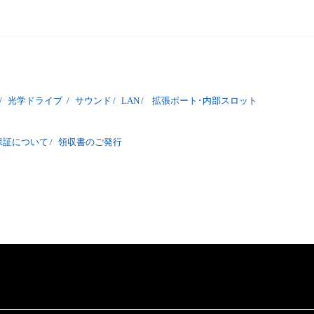
/
光学ドライブ
/
サウンド
/
LAN
/
拡張ポート･内部スロット
保証について
/
領収書のご発行