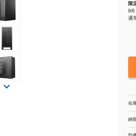
限
8/6
通
在
納
型