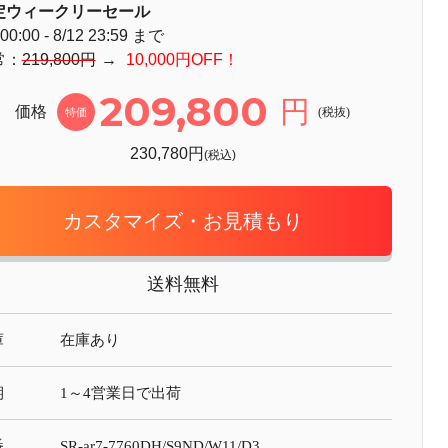
定ウィークリーセール
 00:00 - 8/12 23:59 まで
常：
219,800円
→
10,000円OFF！
209,800
円
価格
(税抜)
特価
230,780円
(税込)
カスタマイズ・お見積もり
送料無料
庫
在庫あり
期
1～4営業日で出荷
番
SR-ar7-7760DH/S9ND/W11/D3