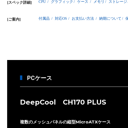
CPU
/
グラフィック
/
ケース
/
メモリ
/
ストレージ
[スペック詳細]
付属品
/
対応OS
/
お支払い方法
/
納期について
/
[ご案内]
PCケース
DeepCool CH170 PLUS
複数のメッシュパネルの縦型MicroATXケース