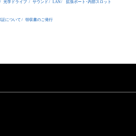
/
光学ドライブ
/
サウンド
/
LAN
/
拡張ポート･内部スロット
保証について
/
領収書のご発行