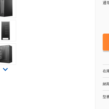
通
在
納
型