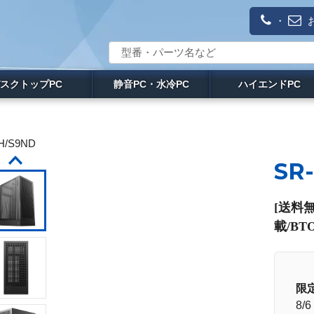
・
スクトップPC
静音PC・水冷PC
ハイエンドPC
H/S9ND
SR
[送料無
載/BT
限
8/6