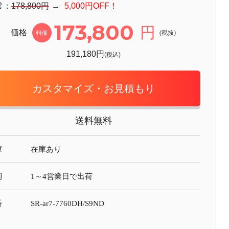
常：
178,800円
→
5,000円OFF！
173,800
円
価格
(税抜)
特価
191,180円
(税込)
カスタマイズ・お見積もり
送料無料
庫
在庫あり
期
1～4営業日で出荷
番
SR-ar7-7760DH/S9ND