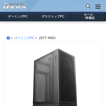
セール
ゲーミングPC
デスクトップPC
・特価品
>
ゲーミングPC
> ZEFT R66O