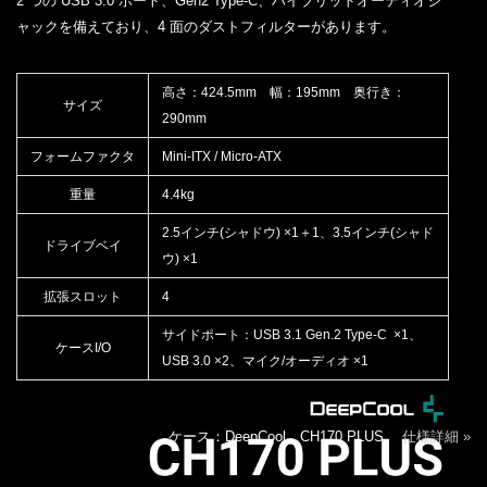
2 つの USB 3.0 ポート、Gen2 Type-C、ハイブリッドオーディオジ
ャックを備えており、4 面のダストフィルターがあります。
高さ：424.5mm 幅：195mm 奥行き：
サイズ
290mm
フォームファクタ
Mini-ITX / Micro-ATX
重量
4.4kg
2.5インチ(シャドウ) ×1＋1、3.5インチ(シャド
ドライブベイ
ウ) ×1
拡張スロット
4
サイドポート：USB 3.1 Gen.2 Type-C ×1、
ケースI/O
USB 3.0 ×2、マイク/オーディオ ×1
ケース：DeepCool CH170 PLUS
仕様詳細 »