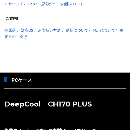
/
サウンド
/
LAN
/
拡張ポート･内部スロット
[ご案内]
付属品
/
対応OS
/
お支払い方法
/
納期について
/
保証について
/
領
収書のご発行
PCケース
DeepCool CH170 PLUS