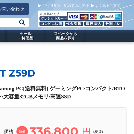
ご利用方法・初めてのお客様
よくあるご質問
お問い合わせ
セール
スペックから
・特価品
商品を探す
T Z59D
Gaming PC[送料無料] ゲーミングPC/コンパクト/BTO
/大容量32GBメモリ/高速SSD
336,800
円
価格
(税抜)
特価