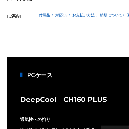
付属品
/
対応OS
/
お支払い方法
/
納期について
/
[ご案内]
PCケース
DeepCool CH160 PLUS
通気性への拘り