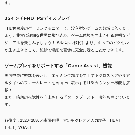
す。
25インチFHD IPSディスプレイ
FHD解像度のゲーミングモニターで、没入型のゲームの領域に入りまし
ょう。非常に詳細な世界に飛び込み、ゲーム体験を向上させる鮮明なビ
ジュアルを楽しみましょう！IPSパネル技術により、すべてのピクセル
が生き生きとして、絶妙で繊細な画像に完全に浸ることができます。
ゲームプレイをサポートする「Game Assist」機能
画面中央に照準を表示し、エイミング精度を向上するクロスヘアやリア
ルタイムのフレームレートを画面上に表示するFPSカウンター機能を搭
載！
また、暗所の視認性を向上させる「ダークブースト」機能も備えていま
す。
解像度：1920×1080／表面処理：アンチグレア／入力端子：HDMI
1.4×1、VGA×1