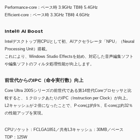
Performance-core：ベース時 3.9GHz TB時 5.4GHz
Efficient-core：ベース時 3.3GHz TB時 4.6GHz
Intel® AI Boost
Intelデスクトップ用CPUとして初、AIアクセラレータ「NPU」（Neural
Processing Unit）搭載。
これにより、Windows Studio Effectsを始め、対応した音声編集ソフト
や編集ソフトのフィルタ処理性能が向上します。
前世代からのIPC（命令実行数）向上
Core Ultra 200Sシリーズの前世代である第14世代Coreプロセッサと比
較すると、１クロックあたりのIPC（Instruction per Clock）が向上。
L2キャッシュが２倍になったことで、P-coreは約9％、E-coreは約32％
の性能アップを実現。
CPUソケット：FCLGA1851／共有L3キャッシュ：30MB／ベース
TDP：125W