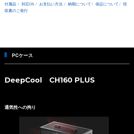
付属品
/
対応OS
/
お支払い方法
/
納期について
/
保証について
/
領
収書のご発行
PCケース
DeepCool CH160 PLUS
通気性への拘り