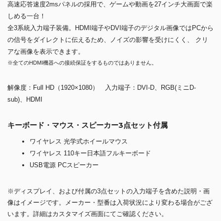
高速応答速度2msパネルの採用で、ゲームや動画を27インチ大画面で楽
しめる一台！
全3系統入力端子装備。HDMI端子やDVI端子のデジタル画像ではPCから
の信号をダイレクトに伝えるため、ノイズの影響を受けにくく、 クリ
アな画像を表示できます。
※全てのHDMI機器への接続保証をするものではありません。
解像度：Full HD（1920×1080） 入力端子：DVI-D、RGB(ミニD-
sub)、HDMI
キーボード・マウス・スピーカー3点セット付属
ワイヤレス 光学式ホイールマウス
ワイヤレス 110キー日本語フルキーボード
USB電源 PCスピーカー
※ディスプレイ、および付属の3点セットの入力端子を含めた説明・画
像はイメージです。メーカー・型番は入荷状況により変わる場合がござ
います。詳細はカスタマイズ画面にてご確認ください。