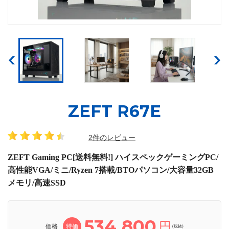
ZEFT R67E
2件のレビュー
ZEFT Gaming PC[送料無料!] ハイスペックゲーミングPC/
高性能VGA/ミニ/Ryzen 7搭載/BTOパソコン/大容量32GB
メモリ/高速SSD
534,800
円
価格
特価
(税抜)