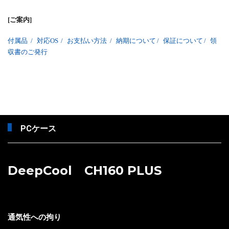
[ご案内]
付属品
/
対応OS
/
お支払い方法
/
納期について
/
保証について
/
領
収書のご発行
PCケース
DeepCool CH160 PLUS
通気性への拘り