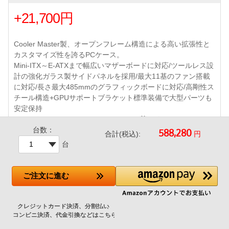
+21,700円
Cooler Master製、オープンフレーム構造による高い拡張性と
カスタマイズ性を誇るPCケース。
Mini-ITX～E-ATXまで幅広いマザーボードに対応/ツールレス設
計の強化ガラス製サイドパネルを採用/最大11基のファン搭載
に対応/長さ最大485mmのグラフィックボードに対応/高剛性ス
チール構造+GPUサポートブラケット標準装備で大型パーツも
安定保持
フロント Mobius 140mm PWMファン3基、リア Mobius 120m
台数：
m PWMファン1基 標準搭載
円
合計(税込):
フロントI/Oポート : USB 3.2 Gen2 Type-C×1、
台
360mmまでの大型ラジエータ対応 など
ご注文
に進む