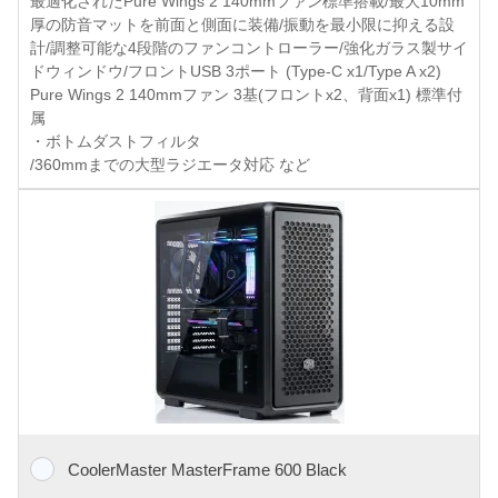
最適化されたPure Wings 2 140mmファン標準搭載/最大10mm
厚の防音マットを前面と側面に装備/振動を最小限に抑える設
計/調整可能な4段階のファンコントローラー/強化ガラス製サイ
ドウィンドウ/フロントUSB 3ポート (Type-C x1/Type A x2)
Pure Wings 2 140mmファン 3基(フロントx2、背面x1) 標準付
属
・ボトムダストフィルタ
/360mmまでの大型ラジエータ対応 など
CoolerMaster MasterFrame 600 Black