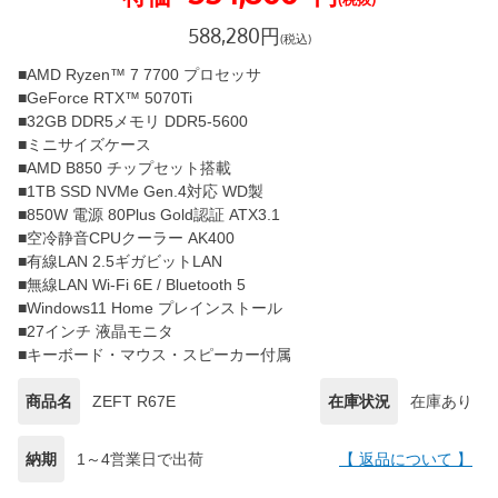
588,280
円
(税込)
■AMD Ryzen™ 7 7700 プロセッサ
■GeForce RTX™ 5070Ti
■32GB DDR5メモリ DDR5-5600
■ミニサイズケース
■AMD B850 チップセット搭載
■1TB SSD NVMe Gen.4対応 WD製
■850W 電源 80Plus Gold認証 ATX3.1
■空冷静音CPUクーラー AK400
■有線LAN 2.5ギガビットLAN
■無線LAN Wi-Fi 6E / Bluetooth 5
■Windows11 Home プレインストール
■27インチ 液晶モニタ
■キーボード・マウス・スピーカー付属
商品名
ZEFT R67E
在庫状況
在庫あり
納期
1～4営業日で出荷
【 返品について 】