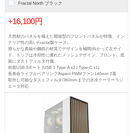
Fractal North ブラック
+16,100円
天然材のパネルを備えた開放型のフロントパネルが特徴、イン
テリア性の高いFractal製ケース。
滑らかな真鍮や鋼鉄の材質でデザインを補間/向かって左サイ
ド、トップは冷却性に優れたメッシュデザイン、フロント、底
面にダストフィルタ付属。
前面USB 3ポート (USB 3 Type-A x2 / Type-C x1)
長寿命ライフルベアリングAspect PWMファン140mm 2基
取外し可能なダストフィルタ/360mmまでの水冷クーラーラジ
エータ対応