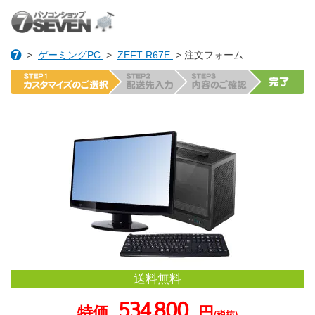
>
ゲーミングPC
>
ZEFT R67E
> 注文フォーム
送料無料
534,800
特価
円
(税抜)