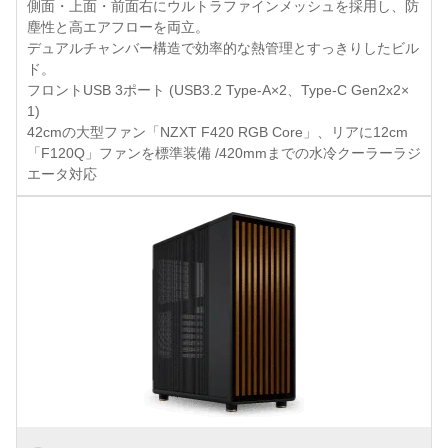
側面・上面・前面右にウルトラファインメッシュを採用し、防
塵性と高エアフローを両立。
デュアルチャンバー構造で効率的な熱管理とすっきりしたビル
ド。
フロントUSB 3ポート (USB3.2 Type-A×2、Type-C Gen2x2×
1)
42cmの大型ファン「NZXT F420 RGB Core」、リアに12cm
「F120Q」ファンを標準装備 /420mmまでの水冷クーラーラジ
エータ対応