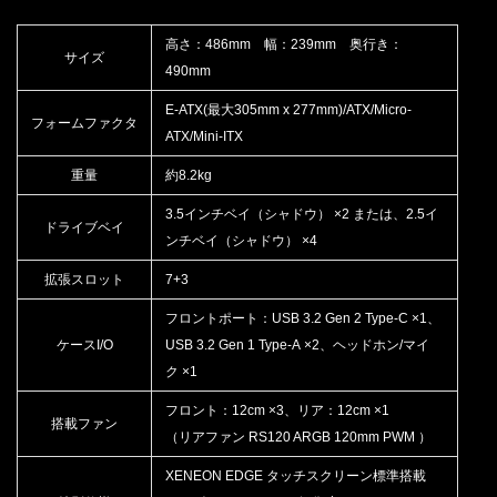
高さ：486mm 幅：239mm 奥行き：
サイズ
490mm
E-ATX(最大305mm x 277mm)/ATX/Micro-
フォームファクタ
ATX/Mini-ITX
重量
約8.2kg
3.5インチベイ（シャドウ） ×2 または、2.5イ
ドライブベイ
ンチベイ（シャドウ） ×4
拡張スロット
7+3
フロントポート：USB 3.2 Gen 2 Type-C ×1、
ケースI/O
USB 3.2 Gen 1 Type-A ×2、ヘッドホン/マイ
ク ×1
フロント：12cm ×3、リア：12cm ×1
搭載ファン
（リアファン RS120 ARGB 120mm PWM ）
XENEON EDGE タッチスクリーン標準搭載