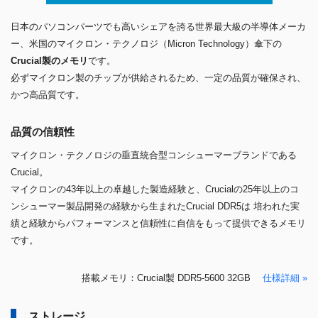
日本のパソコンパーツでも高いシェアを誇る世界最大級の半導体メーカ
ー、米国のマイクロン・テクノロジ（Micron Technology）傘下の
Crucial製のメモリ
です。
必ずマイクロン製のチップが供給されるため、一定の品質が確保され、
かつ高品質です。
品質の信頼性
マイクロン・テクノロジの垂直統合型コンシューマーブランドである
Crucial。
マイクロンの43年以上の卓越した製造経験と、Crucialの25年以上のコ
ンシューマー製品開発の経験から生まれたCrucial DDR5は 培われた実
績と経験からパフォーマンスと信頼性に自信をもって提供できるメモリ
です。
搭載メモリ：Crucial製 DDR5-5600 32GB
仕様詳細 »
ストレージ