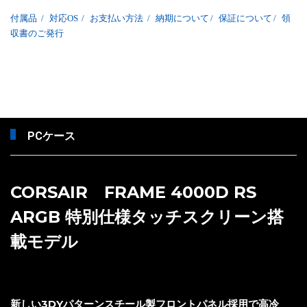
付属品
/
対応OS
/
お支払い方法
/
納期について
/
保証について
/
領
収書のご発行
PCケース
CORSAIR FRAME 4000D RS
ARGB 特別仕様タッチスクリーン搭
載モデル
新しい3DYパターンスチール製フロントパネル採用で高冷