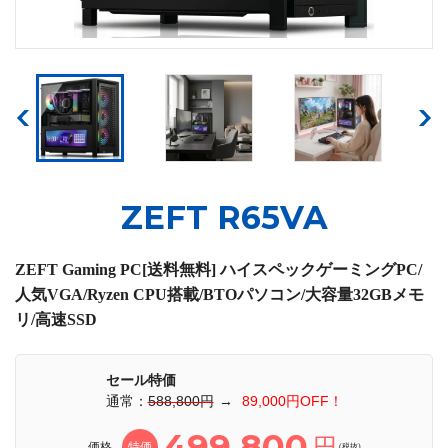
ZEFT R65VA
ZEFT Gaming PC[送料無料] ハイスペックゲーミングPC/
人気VGA/Ryzen CPU搭載/BTOパソコン/大容量32GBメモ
リ/高速SSD
セール特価
通常：
588,800円
→
89,000円OFF！
499,800
円
価格
特価
(税抜)