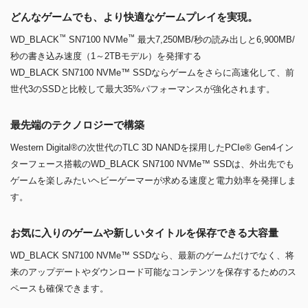
どんなゲームでも、より快適なゲームプレイを実現。
™
™
WD_BLACK
SN7100 NVMe
最大7,250MB/秒の読み出しと6,900MB/
秒の書き込み速度（1～2TBモデル）を発揮する
WD_BLACK SN7100 NVMe™ SSDならゲームをさらに高速化して、前
世代3のSSDと比較して最大35%パフォーマンスが強化されます。
最先端のテクノロジーで構築
Western Digital®の次世代のTLC 3D NANDを採用したPCIe® Gen4イン
ターフェース搭載のWD_BLACK SN7100 NVMe™ SSDは、外出先でも
ゲームを楽しみたいヘビーゲーマーが求める速度と電力効率を発揮しま
す。
お気に入りのゲームや新しいタイトルを保存できる大容量
WD_BLACK SN7100 NVMe™ SSDなら、最新のゲームだけでなく、将
来のアップデートやダウンロード可能なコンテンツを保存するためのス
ペースも確保できます。