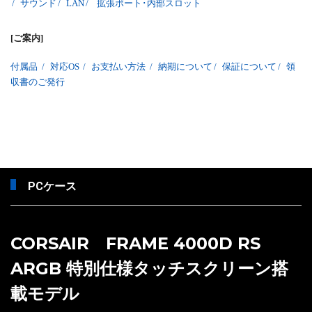
/
サウンド
/
LAN
/
拡張ポート･内部スロット
[ご案内]
付属品
/
対応OS
/
お支払い方法
/
納期について
/
保証について
/
領
収書のご発行
PCケース
CORSAIR FRAME 4000D RS
ARGB 特別仕様タッチスクリーン搭
載モデル