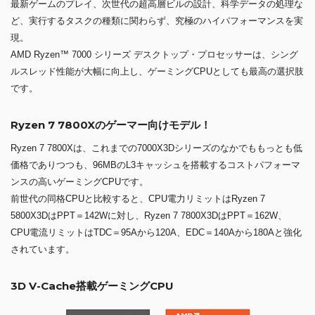
最新ゲームのプレイ、次世代の超高層ビルの設計、科学データの処理な
ど、実行するタスクの種類に関わらず、究極のハイパフォーマンスを実
現。
AMD Ryzen™ 7000 シリーズ デスクトップ・プロセッサーは、シング
ルスレッド性能が大幅に向上し、ゲーミングCPUとしても最高の選択肢
です。
Ryzen 7 7800Xのゲーマー向けモデル！
Ryzen 7 7800Xは、これまでの7000X3Dシリーズのなかでももっとも低
価格でありつつも、96MBのL3キャッシュを搭載するコストパフォーマ
ンスの高いゲーミングCPUです。
前世代の同格CPUと比較すると、CPU電力リミットはRyzen 7
5800X3DはPPT＝142Wに対し、Ryzen 7 7800X3DはPPT＝162W、
CPU電流リミットはTDC＝95Aから120A、EDC＝140Aから180Aと強化
されています。
3D V-Cache搭載ゲーミングCPU