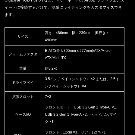
Gigabyte RGB Fusion など、マザーボードの ARGB ソフトウェアス
イートに接続するだけで、簡単にライティングをカスタマイズでき
ます。
高さ：486mm 幅：239mm 奥行き：
サイズ
490mm
E-ATX(最大305mm x 277mm)/ATX/Micro-
フォームファクタ
ATX/Mini-ITX
重量
約8.2kg
3.5インチベイ（シャドウ） ×2 または、2.5イ
ドライブベイ
ンチベイ（シャドウ） ×4
拡張スロット
7+3
フロントポート：USB 3.2 Gen 2 Type-C ×1、
ケースI/O
USB 3.2 Gen 1 Type-A ×2、ヘッドホン/マイ
ク ×1
フロント：12cm ×3、リア：12cm ×1