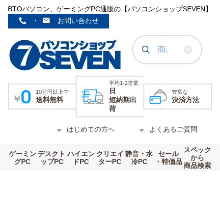
BTOパソコン、ゲーミングPC通販の【パソコンショップSEVEN】
・
お問い合わせ
平均1-2営業
日
10万円以上で
豊富な
送料無料
短納期出
決済方法
荷
はじめての方へ
よくあるご質問
スペック
ゲーミン
デスクト
ハイエン
クリエイ
静音・水
セール
から
グPC
ップPC
ドPC
ターPC
冷PC
・特価品
商品検索