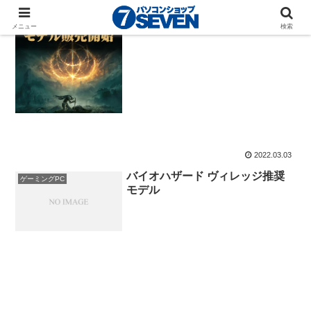
ZEFT：ELDEN RING 推奨 モデ
ゲーミングPC
ル
メニュー
検索
2022.03.03
バイオハザード ヴィレッジ推奨
ゲーミングPC
モデル