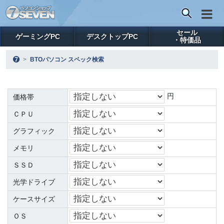
セール
ゲーミングPC
デスクトップPC
・特価品
BTOパソコン スペック検索
円
価格帯
ＣＰＵ
グラフィック
メモリ
ＳＳＤ
光学ドライブ
ケースサイズ
ＯＳ