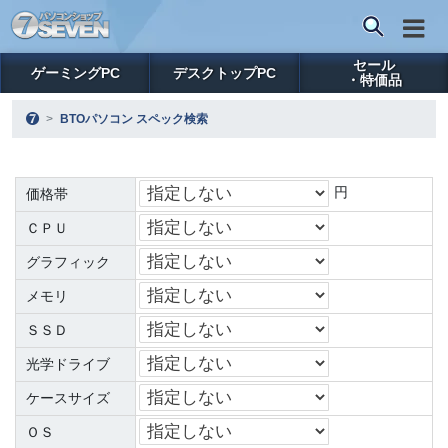
セール
ゲーミングPC
デスクトップPC
・特価品
BTOパソコン スペック検索
円
価格帯
ＣＰＵ
グラフィック
メモリ
ＳＳＤ
光学ドライブ
ケースサイズ
ＯＳ