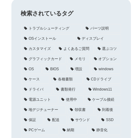
検索されているタグ
トラブルシューティング
パーツ説明
OSインストール
ディスプレイ
カスタマイズ
よくあるご質問
選ぶコツ
グラフィックカード
メモリ
オプション
OS
BIOS
増設
windows
ケース
各種書類
CDドライブ
ドライバ
書類発行
Windows11
電源ユニット
使用中
ケーブル接続
地デジチューナー
領収書
到着後
保証
配送
サウンド
SSD
PCゲーム
納期
静音化