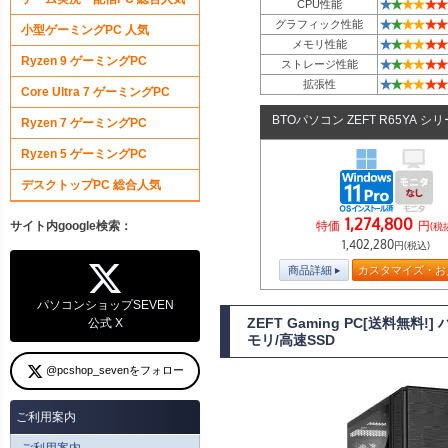
★
★
★
★
★
★
CPU性能
★
★
★
★
★
★
グラフィック性能
小型ゲーミングPC 人気
★
★
★
★
★
★
メモリ性能
Ryzen 9 ゲーミングPC
★
★
★
★
★
★
ストレージ性能
★
★
★
★
★
★
拡張性
Core Ultra 7 ゲーミングPC
BTOパソコン ZEFT R65YA シ
Ryzen 7 ゲーミングPC
Ryzen 5 ゲーミングPC
デスクトップPC 総合人気
1,274,800
特価
円
サイト内google検索：
(税
1,402,280
円(税込)
商品詳細
カスタマイズ・お
パソコンショップSEVEN
ZEFT Gaming PC[送料無
公式 X
モリ/高速SSD
@pcshop_sevenをフォロー
ご利用案内
ご利用案内