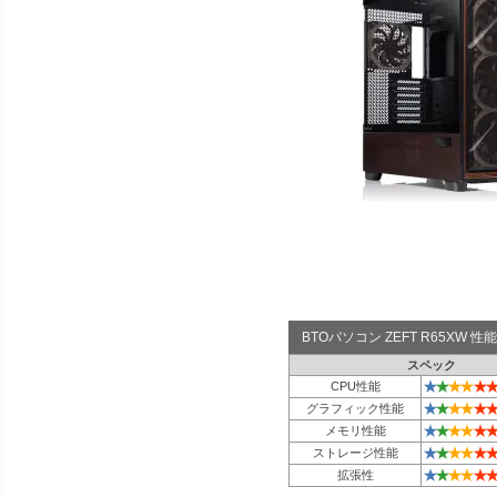
BTOパソコン ZEFT R65XW
スペック
★
★
★
★
★
★
CPU性能
★
★
★
★
★
★
グラフィック性能
★
★
★
★
★
★
メモリ性能
★
★
★
★
★
★
ストレージ性能
★
★
★
★
★
★
拡張性