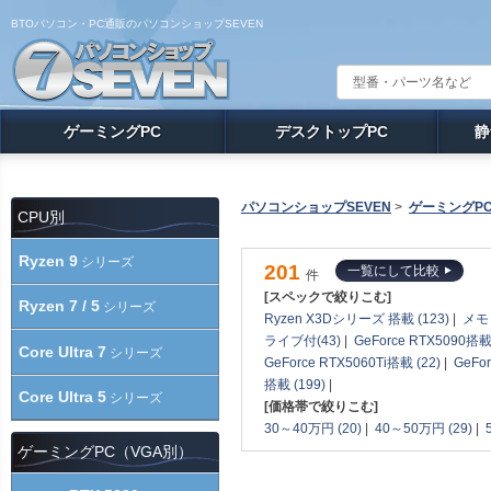
BTOパソコン・PC通販のパソコンショップSEVEN
ゲーミングPC
デスクトップPC
静
パソコンショップSEVEN
>
ゲーミングP
CPU別
Ryzen 9
シリーズ
201
一覧にして比較
件
[スペックで絞りこむ]
Ryzen 7 / 5
シリーズ
Ryzen X3Dシリーズ 搭載 (123)
|
メモリ
ライブ付(43)
|
GeForce RTX5090搭載 
Core Ultra 7
シリーズ
GeForce RTX5060Ti搭載 (22)
|
GeFo
搭載 (199)
|
Core Ultra 5
シリーズ
[価格帯で絞りこむ]
30～40万円 (20)
|
40～50万円 (29)
|
ゲーミングPC（VGA別）