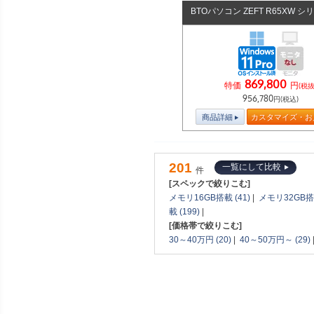
BTOパソコン ZEFT R65XW シ
869,800
特価
円
(税抜
956,780
円(税込)
商品詳細
カスタマイズ・お
201
一覧にして比較
件
[スペックで絞りこむ]
メモリ16GB搭載 (41)
|
メモリ32GB搭載
載 (199)
|
[価格帯で絞りこむ]
30～40万円 (20)
|
40～50万円～ (29)