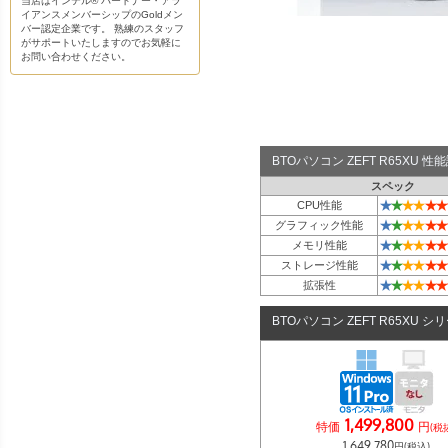
当店はインテル® パートナー・アラ
イアンスメンバーシップのGoldメン
バー認定企業です。 熟練のスタッフ
がサポートいたしますのでお気軽に
お問い合わせください。
BTOパソコン ZEFT R65XU 
スペック
★
★
★
★
★
★
CPU性能
★
★
★
★
★
★
グラフィック性能
★
★
★
★
★
★
メモリ性能
★
★
★
★
★
★
ストレージ性能
★
★
★
★
★
★
拡張性
BTOパソコン ZEFT R65XU シ
1,499,800
特価
円
(税
1,649,780
円(税込)