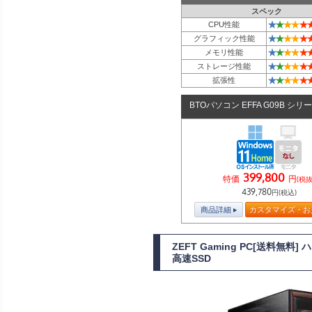
スペック
★
★
★
★
★
CPU性能
★
★
★
★
★
グラフィック性能
★
★
★
★
★
メモリ性能
★
★
★
★
★
ストレージ性能
★
★
★
★
★
拡張性
BTOパソコン EFFA G09B シリ
399,800
特価
円
(税抜
439,780
円(税込)
商品詳細
カスタマイズ・お
ZEFT Gaming PC[送料無料
高速SSD