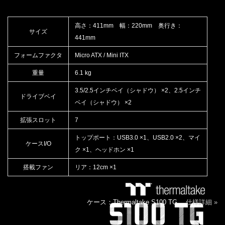
高さ：411mm 幅：220mm 奥行き：
サイズ
441mm
フォームファクタ
Micro ATX / Mini ITX
重量
6.1 kg
3.5/2.5インチベイ（シャドウ） ×2、2.5インチ
ドライブベイ
ベイ（シャドウ） ×2
拡張スロット
7
トップポート：USB3.0 ×1、USB2.0 ×2、マイ
ケースI/O
ク ×1、ヘッドホン ×1
搭載ファン
リア：12cm ×1
ケース：Thermaltake S100 TG
仕様詳細 »