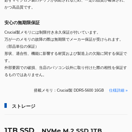
必ずマイクロン製のチップが供給されるため、一定の品質が確保され、
かつ高品質です。
安心の無期限保証
Crucial製メモリには制限付き永久保証が付いています。
万が一のメモリの故障の際は無期限でメーカー保証が受けられます。
（部品単位の保証）
形状、適合性、機能に影響する材質および製造上の欠陥に関する保証で
す。
外部要因での破損、当店のパソコン以外に取り付けた際の相性を保証す
るものではありません。
搭載メモリ：Crucial製 DDR5-5600 16GB
仕様詳細 »
ストレージ
1TB SSD
NVMe M.2 SSD 1TB