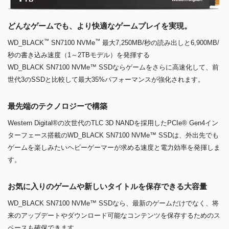
どんなゲームでも、より快適なゲームプレイを実現。
™
™
WD_BLACK
SN7100 NVMe
最大7,250MB/秒の読み出しと6,900MB/
秒の書き込み速度（1～2TBモデル）を発揮する
WD_BLACK SN7100 NVMe™ SSDならゲームをさらに高速化して、前
世代3のSSDと比較して最大35%パフォーマンスが強化されます。
最先端のテクノロジーで構築
Western Digital®の次世代のTLC 3D NANDを採用したPCIe® Gen4イン
ターフェース搭載のWD_BLACK SN7100 NVMe™ SSDは、外出先でも
ゲームを楽しみたいヘビーゲーマーが求める速度と電力効率を発揮しま
す。
お気に入りのゲームや新しいタイトルを保存できる大容量
WD_BLACK SN7100 NVMe™ SSDなら、最新のゲームだけでなく、将
来のアップデートやダウンロード可能なコンテンツを保存するためのス
ペースも確保できます。