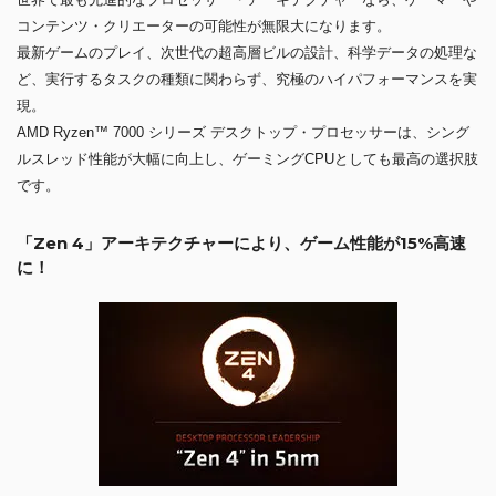
コンテンツ・クリエーターの可能性が無限大になります。
最新ゲームのプレイ、次世代の超高層ビルの設計、科学データの処理な
ど、実行するタスクの種類に関わらず、究極のハイパフォーマンスを実
現。
AMD Ryzen™ 7000 シリーズ デスクトップ・プロセッサーは、シング
ルスレッド性能が大幅に向上し、ゲーミングCPUとしても最高の選択肢
です。
「Zen 4」アーキテクチャーにより、ゲーム性能が15%高速
に！