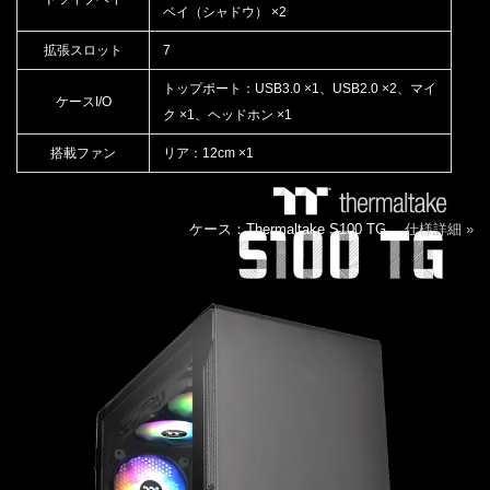
ベイ（シャドウ） ×2
拡張スロット
7
トップポート：USB3.0 ×1、USB2.0 ×2、マイ
ケースI/O
ク ×1、ヘッドホン ×1
搭載ファン
リア：12cm ×1
ケース：Thermaltake S100 TG
仕様詳細 »