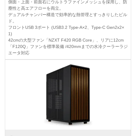
側面・上面・前面右にウルトラファインメッシュを採用し、防
塵性と高エアフローを両立。
デュアルチャンバー構造で効率的な熱管理とすっきりしたビル
ド。
フロントUSB 3ポート (USB3.2 Type-A×2、Type-C Gen2x2×
1)
42cmの大型ファン「NZXT F420 RGB Core」、リアに12cm
「F120Q」ファンを標準装備 /420mmまでの水冷クーラーラジ
エータ対応