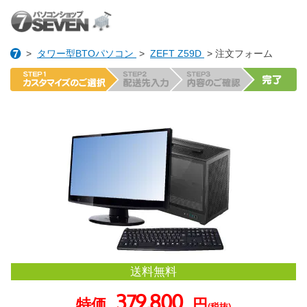
>
タワー型BTOパソコン
>
ZEFT Z59D
> 注文フォーム
送料無料
379,800
特価
円
(税抜)