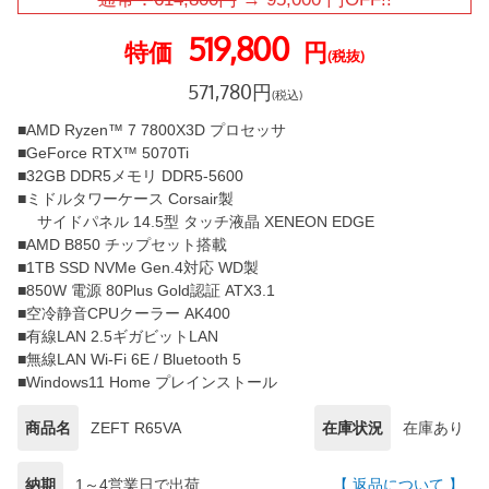
519,800
特価
円
(税抜)
571,780
円
(税込)
■AMD Ryzen™ 7 7800X3D プロセッサ
■GeForce RTX™ 5070Ti
■32GB DDR5メモリ DDR5-5600
■ミドルタワーケース Corsair製
サイドパネル 14.5型 タッチ液晶 XENEON EDGE
■AMD B850 チップセット搭載
■1TB SSD NVMe Gen.4対応 WD製
■850W 電源 80Plus Gold認証 ATX3.1
■空冷静音CPUクーラー AK400
■有線LAN 2.5ギガビットLAN
■無線LAN Wi-Fi 6E / Bluetooth 5
■Windows11 Home プレインストール
商品名
ZEFT R65VA
在庫状況
在庫あり
納期
1～4営業日で出荷
【 返品について 】