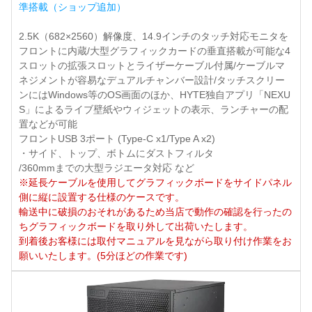
準搭載（ショップ追加）
2.5K（682×2560）解像度、14.9インチのタッチ対応モニタを
フロントに内蔵/大型グラフィックカードの垂直搭載が可能な4
スロットの拡張スロットとライザーケーブル付属/ケーブルマ
ネジメントが容易なデュアルチャンバー設計/タッチスクリー
ンにはWindows等のOS画面のほか、HYTE独自アプリ「NEXU
S」によるライブ壁紙やウィジェットの表示、ランチャーの配
置などが可能
フロントUSB 3ポート (Type-C x1/Type A x2)
・サイド、トップ、ボトムにダストフィルタ
/360mmまでの大型ラジエータ対応 など
※延長ケーブルを使用してグラフィックボードをサイドパネル
側に縦に設置する仕様のケースです。
輸送中に破損のおそれがあるため当店で動作の確認を行ったの
ちグラフィックボードを取り外して出荷いたします。
到着後お客様には取付マニュアルを見ながら取り付け作業をお
願いいたします。(5分ほどの作業です)