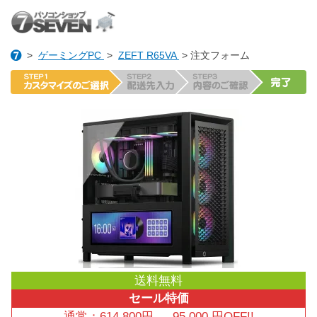
>
ゲーミングPC
>
ZEFT R65VA
> 注文フォーム
送料無料
セール特価
通常：
614,800
円
→
95,000
円OFF!!