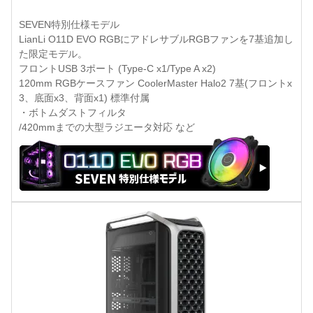
SEVEN特別仕様モデル
LianLi O11D EVO RGBにアドレサブルRGBファンを7基追加し
た限定モデル。
フロントUSB 3ポート (Type-C x1/Type A x2)
120mm RGBケースファン CoolerMaster Halo2 7基(フロントx
3、底面x3、背面x1) 標準付属
・ボトムダストフィルタ
/420mmまでの大型ラジエータ対応 など