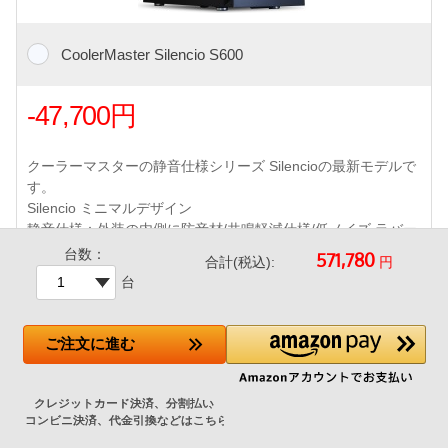
CoolerMaster Silencio S600
-47,700円
クーラーマスターの静音仕様シリーズ Silencioの最新モデルで
す。
Silencio ミニマルデザイン
静音仕様：外装の内側に防音材/共鳴軽減仕様/低ノイズ ラバー
パッドSilencio FPファン
台数：
円
合計(税込):
前面USB 2ポート（USB 3 Type-A x2）
台
前面120mmファン・背面120mmファン付属
防塵フィルター /280mmまでの水冷クーラーラジエータ対応
ご注文
に進む