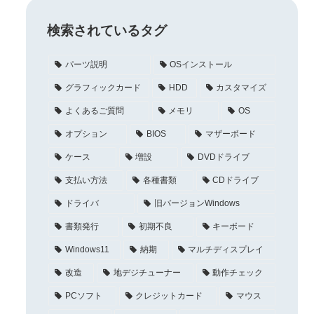
検索されているタグ
パーツ説明
OSインストール
グラフィックカード
HDD
カスタマイズ
よくあるご質問
メモリ
OS
オプション
BIOS
マザーボード
ケース
増設
DVDドライブ
支払い方法
各種書類
CDドライブ
ドライバ
旧バージョンWindows
書類発行
初期不良
キーボード
Windows11
納期
マルチディスプレイ
改造
地デジチューナー
動作チェック
PCソフト
クレジットカード
マウス