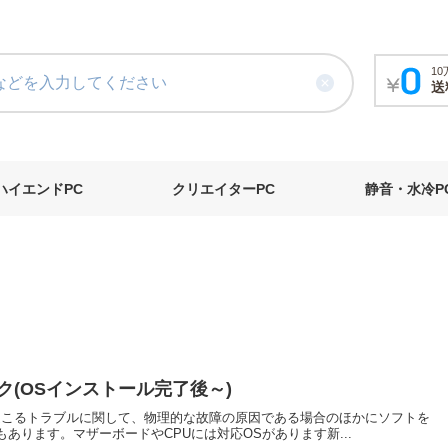
1
送
ハイエンドPC
クリエイターPC
静音・水冷P
(OSインストール完了後～)
起こるトラブルに関して、物理的な故障の原因である場合のほかにソフトを
ります。マザーボードやCPUには対応OSがあります新...