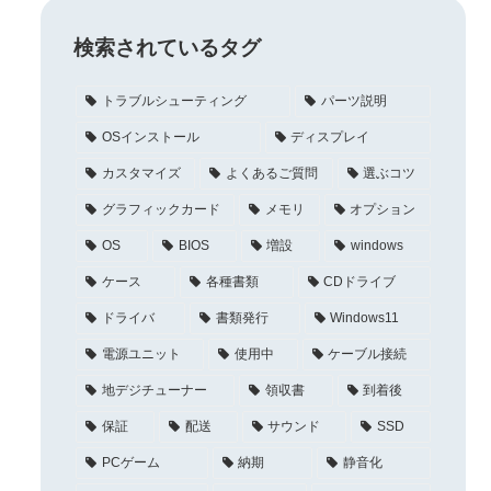
検索されているタグ
トラブルシューティング
パーツ説明
OSインストール
ディスプレイ
カスタマイズ
よくあるご質問
選ぶコツ
グラフィックカード
メモリ
オプション
OS
BIOS
増設
windows
ケース
各種書類
CDドライブ
ドライバ
書類発行
Windows11
電源ユニット
使用中
ケーブル接続
地デジチューナー
領収書
到着後
保証
配送
サウンド
SSD
PCゲーム
納期
静音化