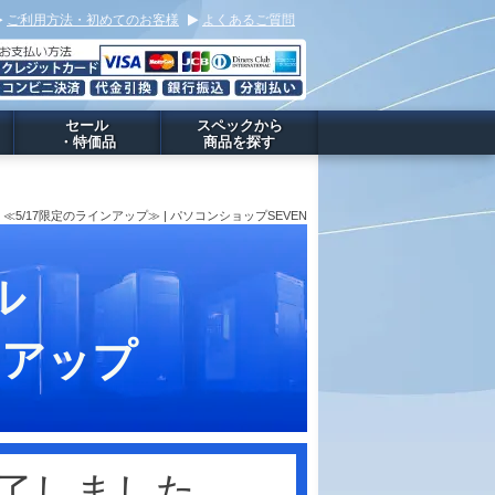
ご利用方法・初めてのお客様
よくあるご質問
セール
スペックから
・特価品
商品を探す
≪5/17限定のラインアップ≫ | パソコンショップSEVEN
ル
アップ
終了しました。