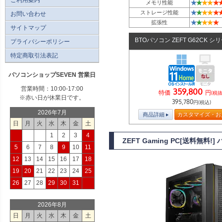
★
★
★
★
★
メモリ性能
★
★
★
★
★
ストレージ性能
お問い合わせ
★
★
★
★
★
拡張性
サイトマップ
BTOパソコン ZEFT G62CK シ
プライバシーポリシー
特定商取引法表記
パソコンショップSEVEN 営業日
営業時間：10:00-17:00
359,800
特価
円
(税抜
※赤い日が休業日です。
395,780
円(税込)
2026年7月
商品詳細
カスタマイズ・お
日
月
火
水
木
金
土
1
2
3
4
ZEFT Gaming PC[送料無
5
6
7
8
9
10
11
12
13
14
15
16
17
18
19
20
21
22
23
24
25
26
27
28
29
30
31
2026年8月
日
月
火
水
木
金
土