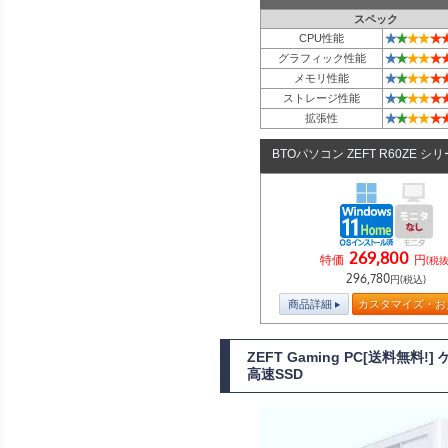
スペック
★
★
★
★
★
CPU性能
★
★
★
★
★
グラフィック性能
★
★
★
★
★
メモリ性能
★
★
★
★
★
ストレージ性能
★
★
★
★
★
拡張性
BTOパソコン ZEFT R60ZE シ
269,800
特価
円
(税抜
296,780
円(税込)
商品詳細
カスタマイズ・お
ZEFT Gaming PC[送料無料!
高速SSD