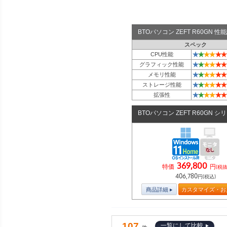
BTOパソコン ZEFT R60GN 
スペック
★
★
★
★
★
★
CPU性能
★
★
★
★
★
★
グラフィック性能
★
★
★
★
★
★
メモリ性能
★
★
★
★
★
★
ストレージ性能
★
★
★
★
★
★
拡張性
BTOパソコン ZEFT R60GN シ
369,800
特価
円
(税抜
406,780
円(税込)
商品詳細
カスタマイズ・お
107
一覧にして比較