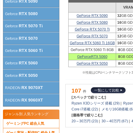
RTX 5090
Geforce
VRA
RTX 5080
Geforce
GeForce RTX 5090
32
GB GD
GeForce RTX 5080
16
GB GD
RTX 5070 Ti
Geforce
GeForce RTX 5070 Ti
16
GB GD
GeForce RTX 5070
12
GB GD
RTX 5070
Geforce
GeForce RTX 5060 Ti 16GB
16
GB GD
GeForce RTX 5060 Ti 8GB
8
GB GD
RTX 5060 Ti
Geforce
GeForceRTX 5060
8
GB GD
RTX 5060
Geforce
GeForce RTX 5050
8
GB GD
※性能はCPUベンチマークソフト3DM
RTX 5050
Geforce
RX 9070XT
RADEON
107
一覧にして比較
件
[スペックで絞りこむ]
RX 9060XT
RADEON
Ryzen X3Dシリーズ 搭載 (29)
|
Ryze
Core i7搭載 (22)
|
メモリ16GB搭載 (6
ジャンル別 人気ランキング
[価格帯で絞りこむ]
20～30万円 (23)
|
30～40万円 (67)
|
ゲーミングPC 総合人気
ゲーム実況・配信PC 総合人気