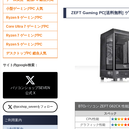
小型ゲーミングPC 人気
ZEFT Gaming PC[送料無料
Ryzen 9 ゲーミングPC
Core Ultra 7 ゲーミングPC
Ryzen 7 ゲーミングPC
Ryzen 5 ゲーミングPC
デスクトップPC 総合人気
サイト内google検索：
パソコンショップSEVEN
公式 X
BTOパソコン ZEFT G62CK 
@pcshop_sevenをフォロー
スペック
★
★
★
★
★
CPU性能
ご利用案内
★
★
★
★
★
グラフィック性能
ご利用案内