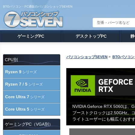
BTOパソコン・PC通販のパソコンショップSEVEN
ゲーミングPC
デスクトップPC
静
パソコンショップSEVEN
>
BTOパソコン
CPU別
Ryzen 9
シリーズ
Ryzen 7 / 5
シリーズ
Core Ultra 7
シリーズ
NVIDIA Geforce RTX 50
Core Ultra 5
シリーズ
ブーストクロックは2.50GH
ライトユーザーにも幅広くおす
ゲーミングPC（VGA別）