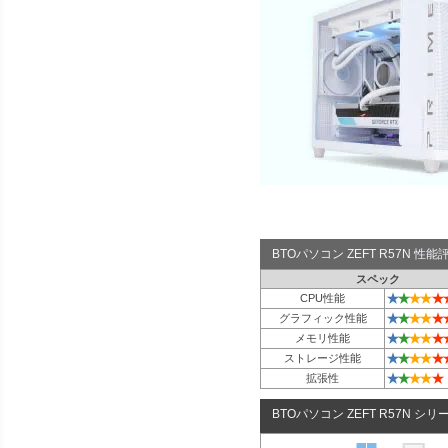
BTOパソコン ZEFT R57N 性
スペック
★
★
★
★
★
CPU性能
★
★
★
★
★
グラフィック性能
★
★
★
★
★
メモリ性能
★
★
★
★
★
ストレージ性能
★
★
★
★
★
拡張性
BTOパソコン ZEFT R57N シリ