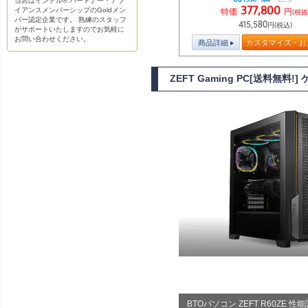
当店はインテル® パートナー・アラ
377,800
イアンスメンバーシップのGoldメン
特価
円
(税抜
バー認定企業です。 熟練のスタッフ
415,580
円(税込)
がサポートいたしますのでお気軽に
お問い合わせください。
商品詳細
カスタマイズ・お
ZEFT Gaming PC[送料無料!
BTOパソコン ZEFT R60ZE 