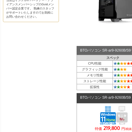
当店はインテル® パートナー・アラ
イアンスメンバーシップのGoldメン
バー認定企業です。 熟練のスタッフ
がサポートいたしますのでお気軽に
お問い合わせください。
BTOパソコン SR-ar9-9260B
スペック
★
★
★
★
★
CPU性能
★
★
★
★
グラフィック性能
★
★
★
★
★
メモリ性能
★
★
★
★
★
ストレージ性能
★
★
★
★
★
拡張性
BTOパソコン SR-ar9-9260B/S
219,800
特価
円
(税抜