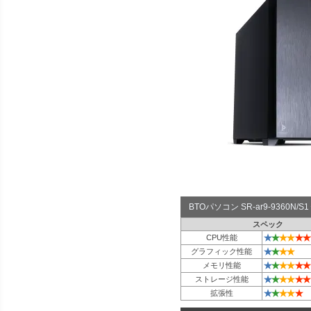
BTOパソコン SR-ar9-9360N
スペック
★
★
★
★
★
★
CPU性能
★
★
★
★
グラフィック性能
★
★
★
★
★
★
メモリ性能
★
★
★
★
★
★
ストレージ性能
★
★
★
★
★
拡張性