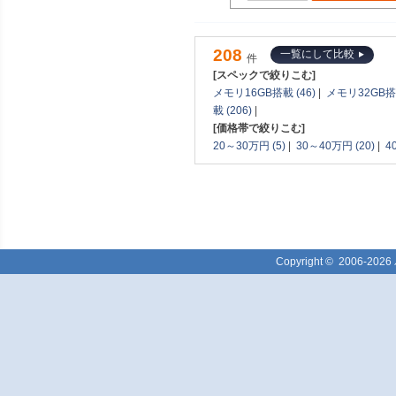
208
一覧にして比較
件
[スペックで絞りこむ]
メモリ16GB搭載 (46)
|
メモリ32GB搭載
載 (206)
|
[価格帯で絞りこむ]
20～30万円 (5)
|
30～40万円 (20)
|
4
Copyright ©
2006-2026