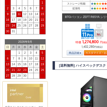
1
★
★
★
★
★
★
ストレージ性能
★
★
★
★
★
★
2
3
4
5
6
7
8
拡張性
9
10
11
12
13
14
15
BTOパソコン ZEFT R65YA シ
16
17
18
19
20
21
22
23
24
25
26
27
28
29
30
31
1,274,800
2026年9月
特価
円
(税
1,402,280
日
月
火
水
木
金
土
円(税込)
1
2
3
4
5
商品詳細
カスタマイズ・お
6
7
8
9
10
11
12
13
14
15
16
17
18
19
[送料無料] ハイスペックデスクトッ
20
21
22
23
24
25
26
27
28
29
30