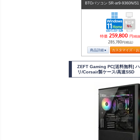
BTOパソコン SR-ar9-9360N/S
259,800
特価
円
(税抜
285,780
円(税込)
商品詳細
カスタマイズ・お
ZEFT Gaming PC[送料無料
リ/Corsair製ケース/高速SSD