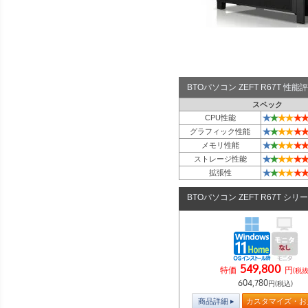
BTOパソコン ZEFT R67T 性
スペック
★
★
★
★
★
★
CPU性能
★
★
★
★
★
★
グラフィック性能
★
★
★
★
★
★
メモリ性能
★
★
★
★
★
★
ストレージ性能
★
★
★
★
★
★
拡張性
BTOパソコン ZEFT R67T シリ
549,800
特価
円
(税抜
604,780
円(税込)
商品詳細
カスタマイズ・お