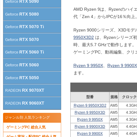
RTX 5090
Geforce
AMD Ryzen 9は、Ryzen
RTX 5080
Geforce
代「Zen 4」からIPCが16％
RTX 5070 Ti
Geforce
Ryzen 9000シリーズ、X3D
9950X3D2
は、Ryzenシリーズ初
RTX 5070
Geforce
時、最大5.7 GHzで動作します。
ゲーミングPC、動画編集、クリ
RTX 5060 Ti
Geforce
RTX 5060
Geforce
Ryzen 9 9950X
、
Ryzen 9 9900X
ます。
RTX 5050
Geforce
RX 9070XT
RADEON
型番
規格
クロック
RX 9060XT
RADEON
Ryzen 9 9950X3D2
AM5
4.3GH
Ryzen 9 9950X3D
AM5
4.3GH
ジャンル別 人気ランキング
Ryzen 9 9950X
AM5
4.3GH
Ryzen 9 9900X3D
AM5
4.4GH
ゲーミングPC 総合人気
Ryzen 9 9900X
AM5
4.4GH
ゲーム実況・配信PC 総合人気