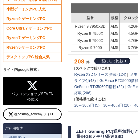
小型ゲーミングPC 人気
型番
規格
クロック
Ryzen 9 ゲーミングPC
Ryzen 9 7950X3D
AM5
4.2GH
Core Ultra 7 ゲーミングPC
Ryzen 9 7950X
AM5
4.5GH
Ryzen 7 ゲーミングPC
Ryzen 9 7900X
AM5
4.7GH
Ryzen 5 ゲーミングPC
Ryzen 9 7900
AM5
3.7GH
デスクトップPC 総合人気
208
一覧にして比較
件
[スペックで絞りこむ]
サイト内google検索：
Ryzen X3Dシリーズ 搭載 (124)
|
メモリ
ライブ付(48)
|
GeForce RTX5090搭載 
GeForce RTX5060Ti搭載 (22)
|
GeFo
搭載 (206)
|
パソコンショップSEVEN
[価格帯で絞りこむ]
公式 X
20～30万円 (5)
|
30～40万円 (20)
|
4
@pcshop_sevenをフォロー
ご利用案内
ZEFT Gaming PC[送料無
量64GBメモリ/高速SSD
ご利用案内