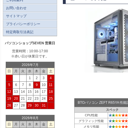
お問い合わせ
サイトマップ
プライバシーポリシー
特定商取引法表記
パソコンショップSEVEN 営業日
営業時間：10:00-17:00
※赤い日が休業日です。
2026年7月
日
月
火
水
木
金
土
1
2
3
4
5
6
7
8
9
10
11
12
13
14
15
16
17
18
19
20
21
22
23
24
25
BTOパソコン ZEFT R65YA 
26
27
28
29
30
31
スペック
★
★
★
★
★
★
CPU性能
2026年8月
★
★
★
★
★
★
グラフィック性能
日
月
火
水
木
金
土
★
★
★
★
★
★
メモリ性能