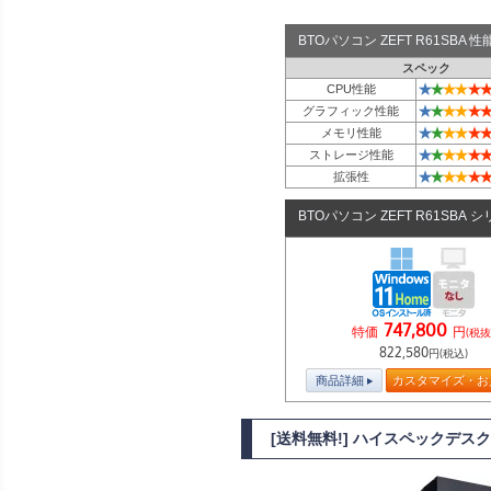
BTOパソコン ZEFT R61SBA
スペック
★
★
★
★
★
★
CPU性能
★
★
★
★
★
★
グラフィック性能
★
★
★
★
★
★
メモリ性能
★
★
★
★
★
★
ストレージ性能
★
★
★
★
★
★
拡張性
BTOパソコン ZEFT R61SBA 
747,800
特価
円
(税抜
822,580
円(税込)
商品詳細
カスタマイズ・お
[送料無料!] ハイスペックデスクトッ