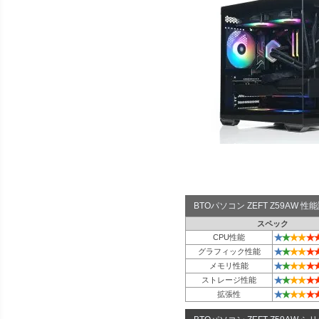
BTOパソコン ZEFT Z59AW 
スペック
★
★
★
★
★
CPU性能
★
★
★
★
★
グラフィック性能
★
★
★
★
★
メモリ性能
★
★
★
★
★
ストレージ性能
★
★
★
★
★
拡張性