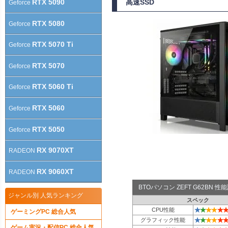
RTX 5090
高速SSD
Geforce
RTX 5080
Geforce
RTX 5070 Ti
Geforce
RTX 5070
Geforce
RTX 5060 Ti
Geforce
RTX 5060
Geforce
RTX 5050
Geforce
RX 9070XT
RADEON
RX 9060XT
RADEON
BTOパソコン ZEFT G62BN 
ジャンル別 人気ランキング
スペック
★
★
★
★
★
★
CPU性能
ゲーミングPC 総合人気
★
★
★
★
★
★
グラフィック性能
ゲーム実況・配信PC 総合人気