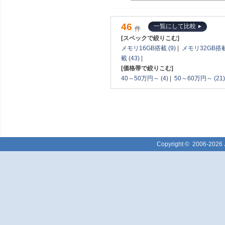
46
一覧にして比較
件
[スペックで絞りこむ]
メモリ16GB搭載 (9)
|
メモリ32GB搭載 
載 (43)
|
[価格帯で絞りこむ]
40～50万円～ (4)
|
50～60万円～ (21)
Copyright ©
2006-2026