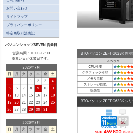
お問い合わせ
サイトマップ
プライバシーポリシー
特定商取引法表記
パソコンショップSEVEN 営業日
営業時間：10:00-17:00
BTOパソコン ZEFT G62BK 
※赤い日が休業日です。
スペック
★
★
★
★
★
★
CPU性能
2026年7月
★
★
★
★
★
★
グラフィック性能
日
月
火
水
木
金
土
★
★
★
★
★
★
メモリ性能
1
2
3
4
★
★
★
★
★
★
ストレージ性能
5
6
7
8
9
10
11
★
★
★
★
★
★
拡張性
12
13
14
15
16
17
18
BTOパソコン ZEFT G62BK シ
19
20
21
22
23
24
25
26
27
28
29
30
31
2026年8月
日
月
火
水
木
金
土
469,800
特価
円
(税抜