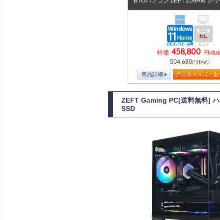
BTOパソコン ZEFT Z59AW シ
458,800
特価
円
(税抜
504,680
円(税込)
商品詳細
カスタマイズ・お
ZEFT Gaming PC[送料無
SSD