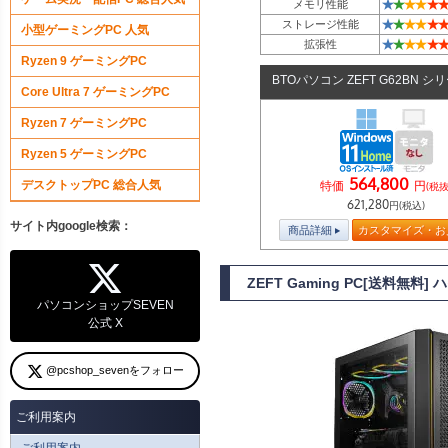
★
★
★
★
★
★
メモリ性能
★
★
★
★
★
★
ストレージ性能
小型ゲーミングPC 人気
★
★
★
★
★
★
拡張性
Ryzen 9 ゲーミングPC
BTOパソコン ZEFT G62BN シ
Core Ultra 7 ゲーミングPC
Ryzen 7 ゲーミングPC
Ryzen 5 ゲーミングPC
564,800
デスクトップPC 総合人気
特価
円
(税抜
621,280
円(税込)
サイト内google検索：
商品詳細
カスタマイズ・お
ZEFT Gaming PC[送料無
パソコンショップSEVEN
公式 X
@pcshop_sevenをフォロー
ご利用案内
ご利用案内