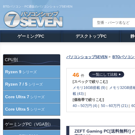
BTOパソコン・PC通販のパソコンショップSEVEN
ゲーミングPC
デスクトップPC
静
パソコンショップSEVEN
>
BTOパソコン
CPU別
Ryzen 9
シリーズ
46
一覧にして比較
件
[スペックで絞りこむ]
Ryzen 7 / 5
シリーズ
メモリ16GB搭載 (9)
|
メモリ32GB搭載 
載 (43)
|
Core Ultra 7
シリーズ
[価格帯で絞りこむ]
40～50万円 (4)
|
50～60万円 (21)
|
6
Core Ultra 5
シリーズ
ゲーミングPC（VGA別）
ZEFT Gaming PC[送料無料