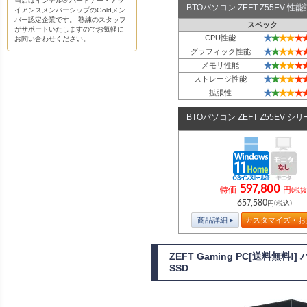
当店はインテル® パートナー・アラ
BTOパソコン ZEFT Z55EV 
イアンスメンバーシップのGoldメン
バー認定企業です。 熟練のスタッフ
スペック
がサポートいたしますのでお気軽に
★
★
★
★
★
CPU性能
お問い合わせください。
★
★
★
★
★
グラフィック性能
★
★
★
★
★
メモリ性能
★
★
★
★
★
ストレージ性能
★
★
★
★
★
拡張性
BTOパソコン ZEFT Z55EV シ
597,800
特価
円
(税抜
657,580
円(税込)
商品詳細
カスタマイズ・お
ZEFT Gaming PC[送料無
SSD