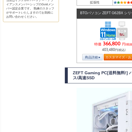
当店はインテル® パートナー・アラ
★
★
★
★
★
拡張性
イアンスメンバーシップのGoldメン
バー認定企業です。 熟練のスタッフ
がサポートいたしますのでお気軽に
BTOパソコン ZEFT G62BX シ
お問い合わせください。
366,800
特価
円
(税抜
403,480
円(税込)
商品詳細
カスタマイズ・お
ZEFT Gaming PC[送料無
ス/高速SSD