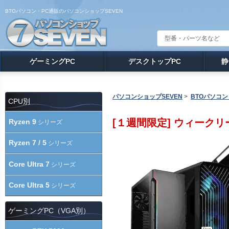
BTOパソコン・PC通販のパソコンショップSEVEN
ゲーミングPC
デスクトップPC
静
パソコンショップSEVEN
>
BTOパソコン
CPU別
[１週間限定] ウィークリ
Ryzen 9
シリーズ
Ryzen 7 / 5
シリーズ
Core Ultra 7
シリーズ
Core Ultra 5
シリーズ
ゲーミングPC（VGA別）