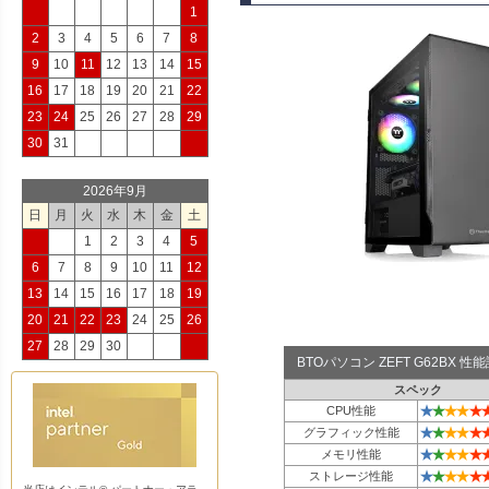
1
2
3
4
5
6
7
8
9
10
11
12
13
14
15
16
17
18
19
20
21
22
23
24
25
26
27
28
29
30
31
2026年9月
日
月
火
水
木
金
土
1
2
3
4
5
6
7
8
9
10
11
12
13
14
15
16
17
18
19
20
21
22
23
24
25
26
27
28
29
30
BTOパソコン ZEFT G62BX 
スペック
★
★
★
★
★
CPU性能
★
★
★
★
★
グラフィック性能
★
★
★
★
★
メモリ性能
★
★
★
★
★
ストレージ性能