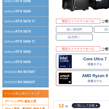
RTX 5090
Geforce
RTX 5080
Geforce
RTX 5070 Ti
ご希
限定ウィークリーセール
Geforce
16～20万円
21
RTX 5070
Geforce
61万円～
RTX 5060 Ti
Geforce
ご希
限定ウィークリーセール
RTX 5060
Geforce
Core Ultra 7
RTX 5050
Geforce
搭載モデル
RX 9070XT
RADEON
AMD Ryzen 9
搭載モデル
RX 9060XT
RADEON
ジャンル別 人気ランキング
ゲーミングPC 総合人気
12
一覧にして比較
件
ゲーム実況・配信PC 総合人気