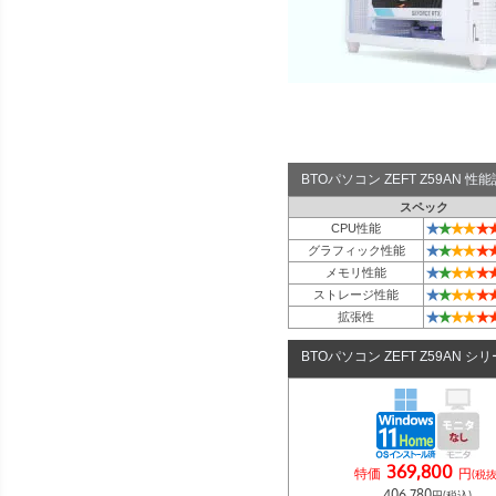
BTOパソコン ZEFT Z59AN 
スペック
★
★
★
★
★
CPU性能
★
★
★
★
★
グラフィック性能
★
★
★
★
★
メモリ性能
★
★
★
★
★
ストレージ性能
★
★
★
★
★
拡張性
BTOパソコン ZEFT Z59AN シ
369,800
特価
円
(税抜
406,780
円(税込)