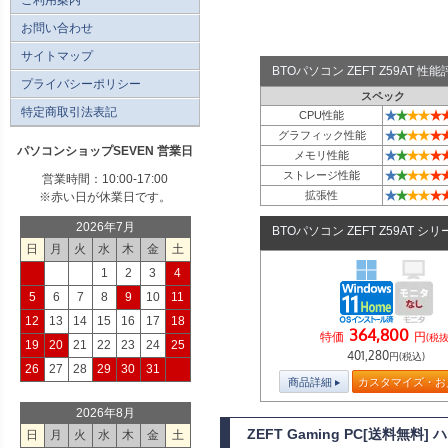
お問い合わせ
サイトマップ
BTOパソコン ZEFT Z59AT 
プライバシーポリシー
スペック
特定商取引法表記
★
★
★
★
★
CPU性能
★
★
★
★
★
グラフィック性能
パソコンショップSEVEN 営業日
★
★
★
★
★
メモリ性能
★
★
★
★
★
ストレージ性能
営業時間：10:00-17:00
★
★
★
★
★
拡張性
※赤い日が休業日です。
2026年7月
BTOパソコン ZEFT Z59AT シ
日
月
火
水
木
金
土
1
2
3
4
5
6
7
8
9
10
11
12
13
14
15
16
17
18
364,800
特価
円
(税抜
19
20
21
22
23
24
25
401,280
円(税込)
26
27
28
29
30
31
商品詳細
カスタマイズ・お
2026年8月
ZEFT Gaming PC[送料無
日
月
火
水
木
金
土