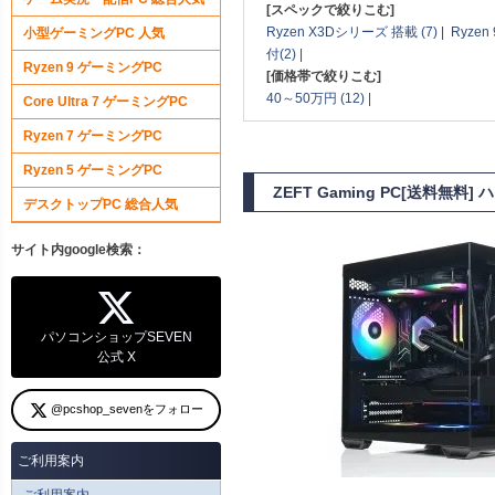
[スペックで絞りこむ]
Ryzen X3Dシリーズ 搭載 (7)
|
Ryzen
小型ゲーミングPC 人気
付(2)
|
Ryzen 9 ゲーミングPC
[価格帯で絞りこむ]
40～50万円 (12)
|
Core Ultra 7 ゲーミングPC
Ryzen 7 ゲーミングPC
Ryzen 5 ゲーミングPC
ZEFT Gaming PC[送料無
デスクトップPC 総合人気
サイト内google検索：
パソコンショップSEVEN
公式 X
@pcshop_sevenをフォロー
ご利用案内
ご利用案内