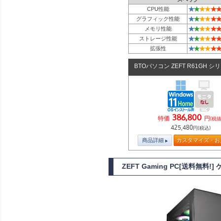
★
★
★
★
★
★
CPU性能
★
★
★
★
★
★
グラフィック性能
★
★
★
★
★
★
メモリ性能
★
★
★
★
★
★
ストレージ性能
★
★
★
★
★
★
拡張性
BTOパソコン ZEFT R61GH シ
386,800
特価
円
(税抜
425,480
円(税込)
商品詳細
カスタマイズ・お
ZEFT Gaming PC[送料無料