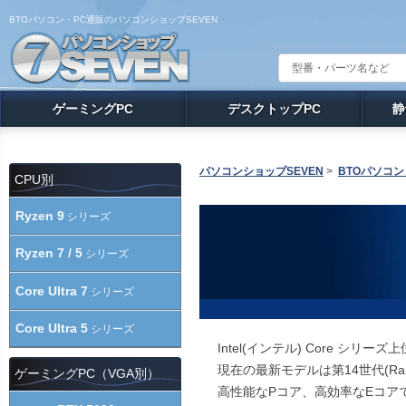
BTOパソコン・PC通販のパソコンショップSEVEN
ゲーミングPC
デスクトップPC
静
パソコンショップSEVEN
>
BTOパソコン
CPU別
Ryzen 9
シリーズ
Ryzen 7 / 5
シリーズ
Core Ultra 7
シリーズ
Core Ultra 5
シリーズ
Intel(インテル) Core シリー
現在の最新モデルは第14世代(Raptor 
ゲーミングPC（VGA別）
高性能なPコア、高効率なEコアで