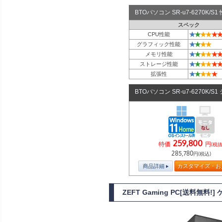
BTOパソコン SR-u7-6270K/
スペック
★
★
★
★
★
★
CPU性能
★
★
★
★
グラフィック性能
★
★
★
★
★
★
メモリ性能
★
★
★
★
★
★
ストレージ性能
★
★
★
★
★
拡張性
BTOパソコン SR-u7-6270K/S
259,800
特価
円
(税抜
285,780
円(税込)
商品詳細
カスタマイズ・お
ZEFT Gaming PC[送料無料