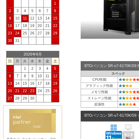
1
2
3
4
5
6
7
8
9
10
11
12
13
14
15
16
17
18
19
20
21
22
23
24
25
26
27
28
29
30
31
2026年9月
日
月
火
水
木
金
土
BTOパソコン SR-u7-6170K/
1
2
3
4
5
スペック
6
7
8
9
10
11
12
★
★
★
★
★
★
CPU性能
13
14
15
16
17
18
19
★
★
★
★
グラフィック性能
20
21
22
23
24
25
26
★
★
★
★
★
★
メモリ性能
★
★
★
★
★
★
27
28
29
30
ストレージ性能
★
★
★
★
★
拡張性
BTOパソコン SR-u7-6170K/S