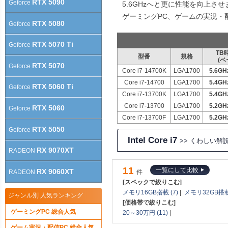
RTX 5090
Geforce
5.6GHzへと更に性能を向上さ
ゲーミングPC、ゲームの実況・
RTX 5080
Geforce
RTX 5070 Ti
Geforce
TB
型番
規格
(ベ
RTX 5070
Geforce
Core i7-14700K
LGA1700
5.6GH
Core i7-14700
LGA1700
5.4GH
RTX 5060 Ti
Geforce
Core i7-13700K
LGA1700
5.4GH
Core i7-13700
LGA1700
5.2GH
RTX 5060
Geforce
Core i7-13700F
LGA1700
5.2GH
RTX 5050
Geforce
Intel Core i7
>> くわしい解
RX 9070XT
RADEON
11
一覧にして比較
RX 9060XT
件
RADEON
[スペックで絞りこむ]
メモリ16GB搭載 (7)
|
メモリ32GB搭載 
ジャンル別 人気ランキング
[価格帯で絞りこむ]
ゲーミングPC 総合人気
20～30万円 (11)
|
ゲーム実況・配信PC 総合人気