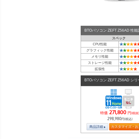
BTOパソコン ZEFT Z56AD 
スペック
★
★
★
★
★
CPU性能
★
★
★
★
★
グラフィック性能
★
★
★
★
★
メモリ性能
★
★
★
★
★
ストレージ性能
★
★
★
★
★
拡張性
BTOパソコン ZEFT Z56AD シ
271,800
特価
円
(税抜
298,980
円(税込)
商品詳細
カスタマイズ・お