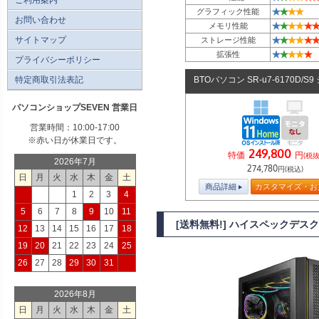
★
★
★
★
グラフィック性能
お問い合わせ
★
★
★
★
★
★
メモリ性能
★
★
★
★
★
★
サイトマップ
ストレージ性能
★
★
★
★
★
拡張性
プライバシーポリシー
特定商取引法表記
BTOパソコン SR-u7-6170D/S
パソコンショップSEVEN 営業日
営業時間：10:00-17:00
※赤い日が休業日です。
249,800
特価
円
(税抜
2026年7月
274,780
円(税込)
日
月
火
水
木
金
土
商品詳細
カスタマイズ・お
1
2
3
4
5
6
7
8
9
10
11
[送料無料!] ハイスペックデスク
12
13
14
15
16
17
18
19
20
21
22
23
24
25
26
27
28
29
30
31
2026年8月
日
月
火
水
木
金
土