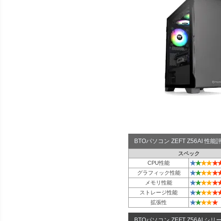
BTOパソコン ZEFT Z56AI 
スペック
★
★
★
★
★
CPU性能
★
★
★
★
★
グラフィック性能
★
★
★
★
★
メモリ性能
★
★
★
★
★
ストレージ性能
★
★
★
★
★
拡張性
BTOパソコン ZEFT Z56AI シリ