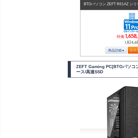
BTOパソコン ZEFT R61AZ シ
1,658
特価
1,824,6
商品詳細
カス
ZEFT Gaming PC[BTOパソ
ース/高速SSD