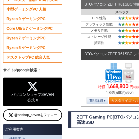
BTOパソコン ZEFT R61SBC
小型ゲーミングPC 人気
スペック
★
★
★
★
★
★
CPU性能
Ryzen 9 ゲーミングPC
★
★
★
★
★
★
グラフィック性能
Core Ultra 7 ゲーミングPC
★
★
★
★
★
★
メモリ性能
★
★
★
★
★
★
ストレージ性能
Ryzen 7 ゲーミングPC
★
★
★
★
★
★
拡張性
Ryzen 5 ゲーミングPC
BTOパソコン ZEFT R61SBC 
デスクトップPC 総合人気
サイト内google検索：
1,668,800
特価
円
(税
1,835,680
円(税込)
パソコンショップSEVEN
公式 X
商品詳細
カスタマイズ・お
@pcshop_sevenをフォロー
ZEFT Gaming PC[BTOパ
高速SSD
ご利用案内
ご利用案内