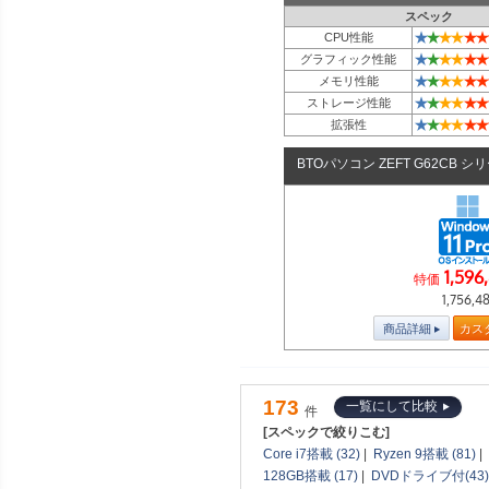
スペック
★
★
★
★
★
★
CPU性能
★
★
★
★
★
★
グラフィック性能
★
★
★
★
★
★
メモリ性能
★
★
★
★
★
★
ストレージ性能
★
★
★
★
★
★
拡張性
BTOパソコン ZEFT G62CB シ
1,596
特価
1,756,4
商品詳細
カス
173
一覧にして比較
件
[スペックで絞りこむ]
Core i7搭載 (32)
|
Ryzen 9搭載 (81)
|
128GB搭載 (17)
|
DVDドライブ付(43)