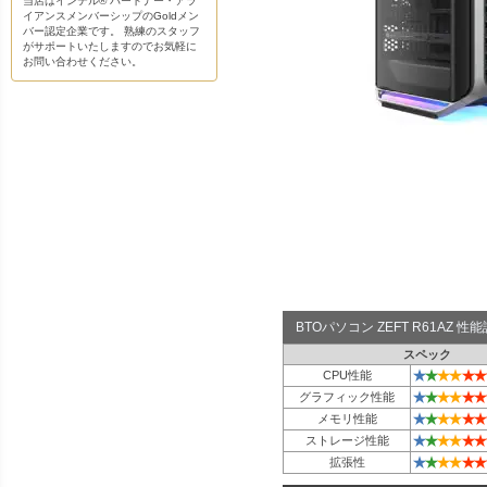
当店はインテル® パートナー・アラ
イアンスメンバーシップのGoldメン
バー認定企業です。 熟練のスタッフ
がサポートいたしますのでお気軽に
お問い合わせください。
BTOパソコン ZEFT R61AZ 
スペック
★
★
★
★
★
★
CPU性能
★
★
★
★
★
★
グラフィック性能
★
★
★
★
★
★
メモリ性能
★
★
★
★
★
★
ストレージ性能
★
★
★
★
★
★
拡張性