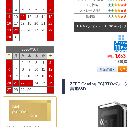
1
★
★
★
★
★
★
メモリ性能
2
3
4
5
6
7
8
★
★
★
★
★
★
ストレージ性能
★
★
★
★
★
★
拡張性
9
10
11
12
13
14
15
16
17
18
19
20
21
22
BTOパソコン ZEFT R61AO シ
23
24
25
26
27
28
29
30
31
2026年9月
1,663
日
月
火
水
木
金
土
特価
1,830,1
1
2
3
4
5
商品詳細
カス
6
7
8
9
10
11
12
13
14
15
16
17
18
19
20
21
22
23
24
25
26
ZEFT Gaming PC[BTOパ
高速SSD
27
28
29
30