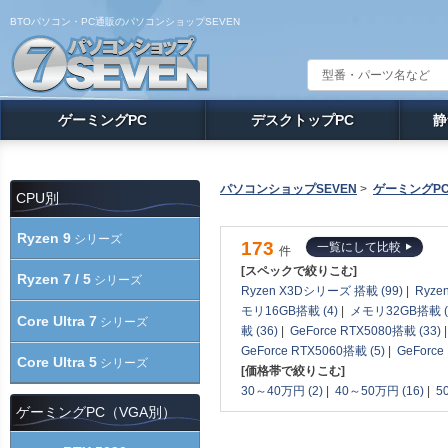
BTOパソコン・PC通販のパソコンショップSEVEN
ゲーミングPC
デスクトップPC
静
パソコンショップSEVEN
>
ゲーミングP
CPU別
Ryzen 9
シリーズ
173
一覧にして比較
件
[スペックで絞りこむ]
Ryzen 7 / 5
シリーズ
Ryzen X3Dシリーズ 搭載 (99)
|
Ryze
モリ16GB搭載 (4)
|
メモリ32GB搭載 (
Core Ultra 7
シリーズ
載 (36)
|
GeForce RTX5080搭載 (33)
GeForce RTX5060搭載 (5)
|
GeForce
Core Ultra 5
シリーズ
[価格帯で絞りこむ]
30～40万円 (2)
|
40～50万円 (16)
|
5
ゲーミングPC（VGA別）