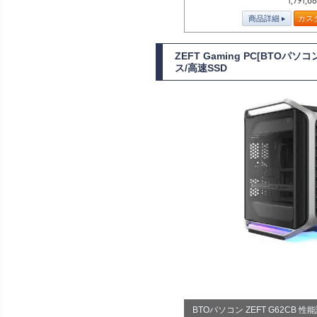
1,791,6
商品詳細
カス
ZEFT Gaming PC[BTOパ
ス/高速SSD
BTOパソコン ZEFT G62CB 