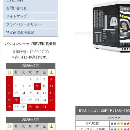
お問い合わせ
サイトマップ
プライバシーポリシー
特定商取引法表記
パソコンショップSEVEN 営業日
営業時間：10:00-17:00
※赤い日が休業日です。
2026年7月
日
月
火
水
木
金
土
1
2
3
4
5
6
7
8
9
10
11
12
13
14
15
16
17
18
19
20
21
22
23
24
25
26
27
28
29
30
31
BTOパソコン ZEFT R61AO 
スペック
2026年8月
★
★
★
★
★
★
CPU性能
日
月
火
水
木
金
土
★
★
★
★
★
★
グラフィック性能