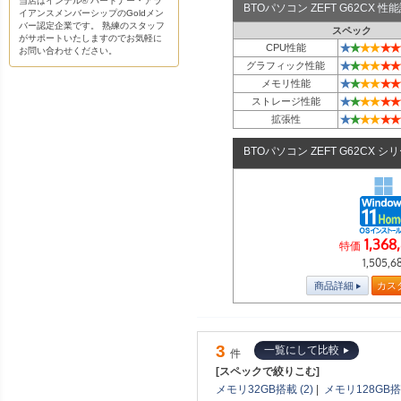
当店はインテル® パートナー・アラ
BTOパソコン ZEFT G62CX 
イアンスメンバーシップのGoldメン
バー認定企業です。 熟練のスタッフ
スペック
がサポートいたしますのでお気軽に
★
★
★
★
★
★
CPU性能
お問い合わせください。
★
★
★
★
★
★
グラフィック性能
★
★
★
★
★
★
メモリ性能
★
★
★
★
★
★
ストレージ性能
★
★
★
★
★
★
拡張性
BTOパソコン ZEFT G62CX シ
1,368
特価
1,505,6
商品詳細
カス
3
一覧にして比較
件
[スペックで絞りこむ]
メモリ32GB搭載 (2)
|
メモリ128GB搭載