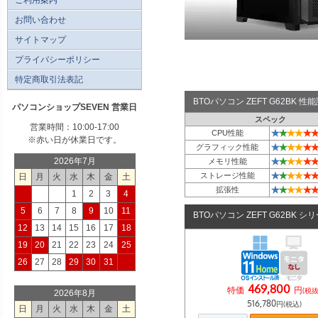
お問い合わせ
サイトマップ
プライバシーポリシー
特定商取引法表記
BTOパソコン ZEFT G62BK 
パソコンショップSEVEN 営業日
スペック
営業時間：10:00-17:00
★
★
★
★
★
★
CPU性能
※赤い日が休業日です。
★
★
★
★
★
★
グラフィック性能
★
★
★
★
★
★
2026年7月
メモリ性能
★
★
★
★
★
★
ストレージ性能
日
月
火
水
木
金
土
★
★
★
★
★
★
拡張性
1
2
3
4
5
6
7
8
9
10
11
BTOパソコン ZEFT G62BK シ
12
13
14
15
16
17
18
19
20
21
22
23
24
25
26
27
28
29
30
31
469,800
特価
円
(税抜
2026年8月
516,780
円(税込)
日
月
火
水
木
金
土