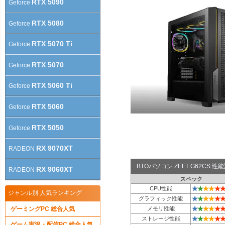
RTX 5090
Geforce
RTX 5080
Geforce
RTX 5070 Ti
Geforce
RTX 5070
Geforce
RTX 5060 Ti
Geforce
RTX 5060
Geforce
RTX 5050
Geforce
RX 9070XT
RADEON
BTOパソコン ZEFT G62CS 
RX 9060XT
RADEON
スペック
★
★
★
★
★
★
CPU性能
ジャンル別 人気ランキング
★
★
★
★
★
★
グラフィック性能
★
★
★
★
★
★
ゲーミングPC 総合人気
メモリ性能
★
★
★
★
★
★
ストレージ性能
ゲーム実況・配信PC 総合人気