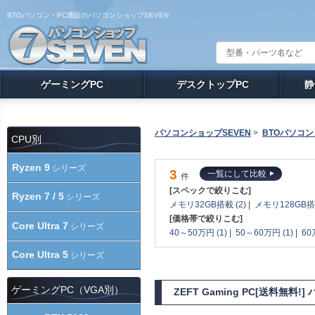
BTOパソコン・PC通販のパソコンショップSEVEN
ゲーミングPC
デスクトップPC
静
パソコンショップSEVEN
>
BTOパソコン
CPU別
Ryzen 9
シリーズ
3
一覧にして比較
件
[スペックで絞りこむ]
Ryzen 7 / 5
シリーズ
メモリ32GB搭載 (2)
|
メモリ128GB搭載
[価格帯で絞りこむ]
Core Ultra 7
シリーズ
40～50万円 (1)
|
50～60万円 (1)
|
60
Core Ultra 5
シリーズ
ゲーミングPC（VGA別）
ZEFT Gaming PC[送料無