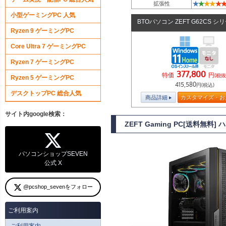
★
★
★
★
★
★
拡張性
小型ゲーミングPC 人気
BTOパソコン ZEFT G62CS シ
Ryzen 9 ゲーミングPC
Core Ultra 7 ゲーミングPC
Ryzen 7 ゲーミングPC
377,800
特価
円
(税抜
Ryzen 5 ゲーミングPC
415,580
円(税込)
デスクトップPC 総合人気
商品詳細
カスタマイズ・お
サイト内google検索：
ZEFT Gaming PC[送料無
パソコンショップSEVEN
公式 X
@pcshop_sevenをフォロー
ご利用案内
ご利用案内