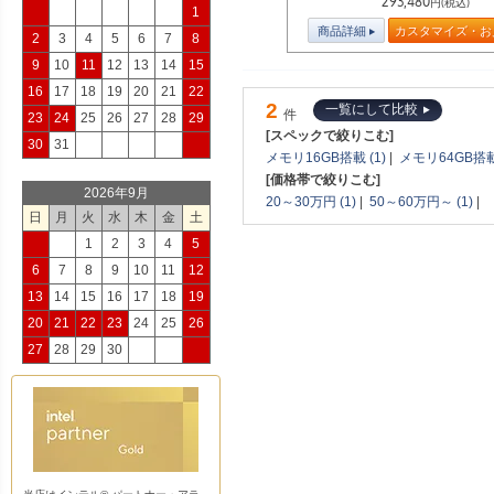
293,480
円(税込)
1
商品詳細
カスタマイズ・お
2
3
4
5
6
7
8
9
10
11
12
13
14
15
16
17
18
19
20
21
22
2
一覧にして比較
件
23
24
25
26
27
28
29
[スペックで絞りこむ]
30
31
メモリ16GB搭載 (1)
|
メモリ64GB搭載 
[価格帯で絞りこむ]
2026年9月
20～30万円 (1)
|
50～60万円～ (1)
|
日
月
火
水
木
金
土
1
2
3
4
5
6
7
8
9
10
11
12
13
14
15
16
17
18
19
20
21
22
23
24
25
26
27
28
29
30