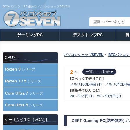
BTOパソコン・PC通販のパソコンショップSEVEN
ゲーミングPC
デスクトップPC
静
パソコンショップSEVEN
>
BTOパソコン
CPU別
Ryzen 9
シリーズ
2
一覧にして比較
件
[スペックで絞りこむ]
Ryzen 7 / 5
シリーズ
メモリ16GB搭載 (1)
|
メモリ64GB搭載 
[価格帯で絞りこむ]
Core Ultra 7
シリーズ
20～30万円 (1)
|
50～60万円 (1)
|
Core Ultra 5
シリーズ
ゲーミングPC（VGA別）
ZEFT Gaming PC[送料無