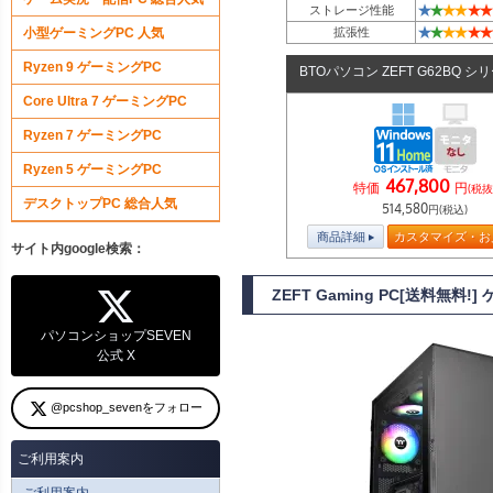
★
★
★
★
★
★
ストレージ性能
★
★
★
★
★
★
小型ゲーミングPC 人気
拡張性
Ryzen 9 ゲーミングPC
BTOパソコン ZEFT G62BQ シ
Core Ultra 7 ゲーミングPC
Ryzen 7 ゲーミングPC
Ryzen 5 ゲーミングPC
467,800
特価
円
(税抜
デスクトップPC 総合人気
514,580
円(税込)
商品詳細
カスタマイズ・お
サイト内google検索：
ZEFT Gaming PC[送料無料
パソコンショップSEVEN
公式 X
@pcshop_sevenをフォロー
ご利用案内
ご利用案内