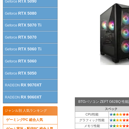
RTX 5090
Geforce
RTX 5080
Geforce
RTX 5070 Ti
Geforce
RTX 5070
Geforce
RTX 5060 Ti
Geforce
RTX 5060
Geforce
RTX 5050
Geforce
RX 9070XT
RADEON
RX 9060XT
RADEON
BTOパソコン ZEFT G62BQ 
スペック
ジャンル別 人気ランキング
★
★
★
★
★
★
CPU性能
ゲーミングPC 総合人気
★
★
★
★
★
★
グラフィック性能
★
★
★
★
★
★
メモリ性能
ゲーム実況・配信PC 総合人気