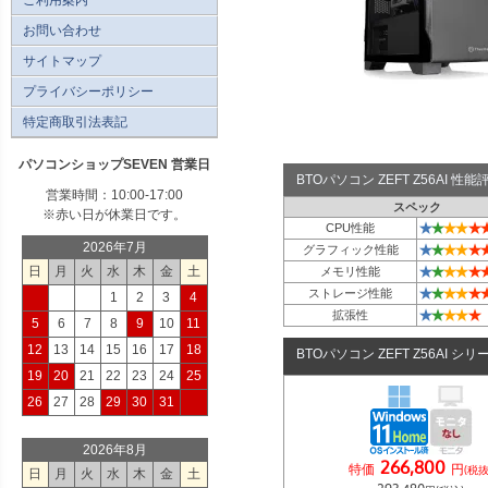
お問い合わせ
サイトマップ
プライバシーポリシー
特定商取引法表記
パソコンショップSEVEN 営業日
BTOパソコン ZEFT Z56AI 
営業時間：10:00-17:00
スペック
※赤い日が休業日です。
★
★
★
★
★
CPU性能
2026年7月
★
★
★
★
★
グラフィック性能
★
★
★
★
★
日
月
火
水
木
金
土
メモリ性能
★
★
★
★
★
ストレージ性能
1
2
3
4
★
★
★
★
★
拡張性
5
6
7
8
9
10
11
12
13
14
15
16
17
18
BTOパソコン ZEFT Z56AI シリ
19
20
21
22
23
24
25
26
27
28
29
30
31
2026年8月
266,800
特価
円
(税抜
日
月
火
水
木
金
土