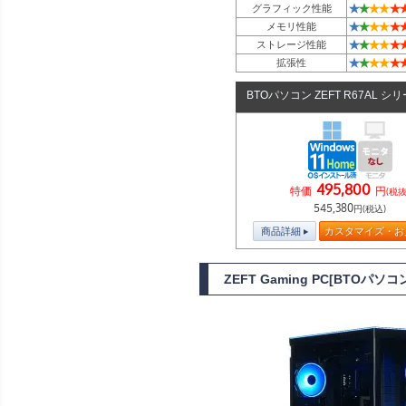
★
★
★
★
★
グラフィック性能
★
★
★
★
★
メモリ性能
★
★
★
★
★
ストレージ性能
★
★
★
★
★
拡張性
BTOパソコン ZEFT R67AL シ
495,800
特価
円
(税抜
545,380
円(税込)
商品詳細
カスタマイズ・お
ZEFT Gaming PC[BTOパ