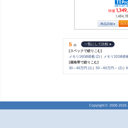
1,349
特価
1,484,7
商品詳細
カス
5
一覧にして比較
件
[スペックで絞りこむ]
メモリ16GB搭載 (2)
|
メモリ32GB搭載 
[価格帯で絞りこむ]
30～40万円 (1)
|
50～60万円～ (2)
|
Copyright ©
2006-2026