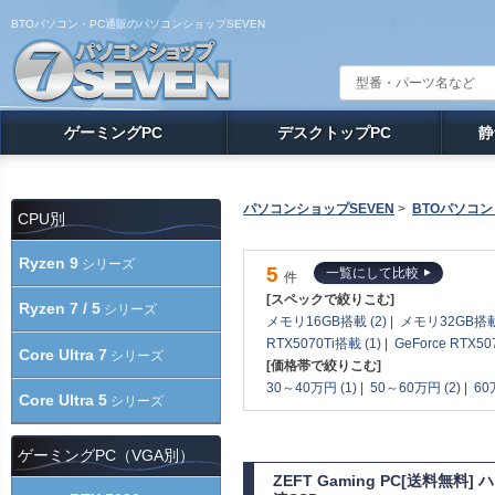
BTOパソコン・PC通販のパソコンショップSEVEN
ゲーミングPC
デスクトップPC
静
パソコンショップSEVEN
>
BTOパソコン
CPU別
Ryzen 9
シリーズ
5
一覧にして比較
件
[スペックで絞りこむ]
Ryzen 7 / 5
シリーズ
メモリ16GB搭載 (2)
|
メモリ32GB搭載 
RTX5070Ti搭載 (1)
|
GeForce RTX50
Core Ultra 7
シリーズ
[価格帯で絞りこむ]
30～40万円 (1)
|
50～60万円 (2)
|
60
Core Ultra 5
シリーズ
ゲーミングPC（VGA別）
ZEFT Gaming PC[送料無料