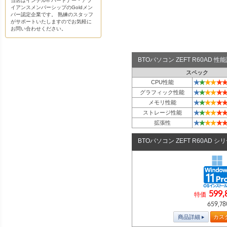
当店はインテル® パートナー・アラ
イアンスメンバーシップのGoldメン
バー認定企業です。 熟練のスタッフ
がサポートいたしますのでお気軽に
お問い合わせください。
BTOパソコン ZEFT R60AD 
スペック
★
★
★
★
★
★
CPU性能
★
★
★
★
★
★
グラフィック性能
★
★
★
★
★
★
メモリ性能
★
★
★
★
★
★
ストレージ性能
★
★
★
★
★
★
拡張性
BTOパソコン ZEFT R60AD シ
599,
特価
659,78
商品詳細
カス