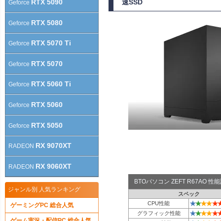
RTX 5090
速SSD
Geforce
RTX 5080
Geforce
RTX 5070 Ti
Geforce
RTX 5070
Geforce
RTX 5060 Ti
Geforce
RTX 5060
Geforce
RTX 5050
Geforce
RX 9070XT
RADEON
RX 9060XT
RADEON
BTOパソコン ZEFT R67AO 
ジャンル別 人気ランキング
スペック
★
★
★
★
★
CPU性能
ゲーミングPC 総合人気
★
★
★
★
★
グラフィック性能
ゲーム実況・配信PC 総合人気