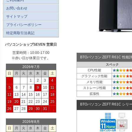
お問い合わせ
サイトマップ
プライバシーポリシー
特定商取引法表記
パソコンショップSEVEN 営業日
営業時間：10:00-17:00
BTOパソコン ZEFT R61C 性
※赤い日が休業日です。
スペック
2026年7月
★
★
★
★
★
★
CPU性能
日
月
火
水
木
金
土
★
★
★
★
★
★
グラフィック性能
1
2
3
4
★
★
★
★
★
★
メモリ性能
5
6
7
8
9
10
11
★
★
★
★
★
★
ストレージ性能
★
★
★
★
★
★
拡張性
12
13
14
15
16
17
18
19
20
21
22
23
24
25
BTOパソコン ZEFT R61C シリ
26
27
28
29
30
31
2026年8月
日
月
火
水
木
金
土