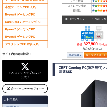
★
★
★
★
★
メモリ性能
★
★
★
★
★
ストレージ性能
小型ゲーミングPC 人気
★
★
★
★
★
拡張性
Ryzen 9 ゲーミングPC
BTOパソコン ZEFT R67AO シ
Core Ultra 7 ゲーミングPC
Ryzen 7 ゲーミングPC
Ryzen 5 ゲーミングPC
327,800
デスクトップPC 総合人気
特価
円
(税抜
360,580
円(税込)
サイト内google検索：
商品詳細
カスタマイズ・お
ZEFT Gaming PC[送料無料
高速SSD
パソコンショップSEVEN
公式 X
@pcshop_sevenをフォロー
ご利用案内
ご利用案内