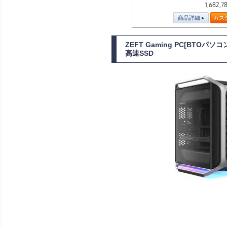
1,682,7
商品詳細
カス
ZEFT Gaming PC[BTOパ
高速SSD