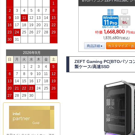
BTOパソコン ZEFT R61SBC 
1
2
3
4
5
6
7
8
9
10
11
12
13
14
15
16
17
18
19
20
21
22
1,668,800
特価
円
23
24
25
26
27
28
29
(税
1,835,680
円(税込)
30
31
商品詳細
カスタマイズ・お
2026年9月
日
月
火
水
木
金
土
ZEFT Gaming PC[BTOパソ
製ケース/高速SSD
1
2
3
4
5
6
7
8
9
10
11
12
13
14
15
16
17
18
19
20
21
22
23
24
25
26
27
28
29
30