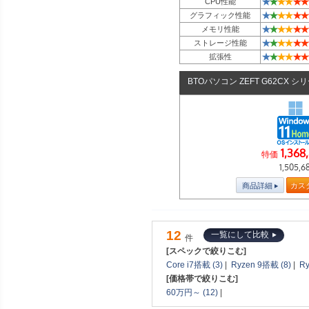
★
★
★
★
★
★
CPU性能
★
★
★
★
★
★
グラフィック性能
★
★
★
★
★
★
メモリ性能
★
★
★
★
★
★
ストレージ性能
★
★
★
★
★
★
拡張性
BTOパソコン ZEFT G62CX シ
1,368
特価
1,505,6
商品詳細
カス
12
一覧にして比較
件
[スペックで絞りこむ]
Core i7搭載 (3)
|
Ryzen 9搭載 (8)
|
Ry
[価格帯で絞りこむ]
60万円～ (12)
|