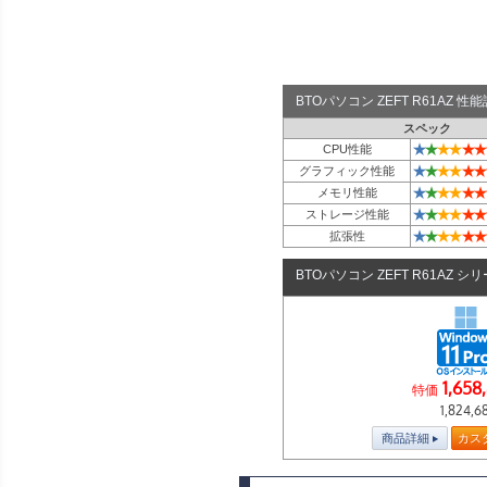
BTOパソコン ZEFT R61AZ 
スペック
★
★
★
★
★
★
CPU性能
★
★
★
★
★
★
グラフィック性能
★
★
★
★
★
★
メモリ性能
★
★
★
★
★
★
ストレージ性能
★
★
★
★
★
★
拡張性
BTOパソコン ZEFT R61AZ シ
1,658
特価
1,824,6
商品詳細
カス