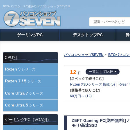
BTOパソコン・PC通販のパソコンショップSEVEN
ゲーミングPC
デスクトップPC
静
パソコンショップSEVEN
>
BTOパソコン
CPU別
Ryzen 9
シリーズ
12
一覧にして比較
件
[スペックで絞りこむ]
Ryzen 7 / 5
シリーズ
Ryzen X3Dシリーズ 搭載 (5)
|
Ryzen
[価格帯で絞りこむ]
Core Ultra 7
シリーズ
60万円～ (12)
|
Core Ultra 5
シリーズ
ゲーミングPC（VGA別）
ZEFT Gaming PC[送料無料
モリ/高速SSD