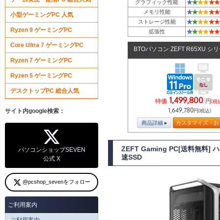
★
★
★
★
★
★
グラフィック性能
★
★
★
★
★
★
メモリ性能
小型ゲーミングPC 人気
★
★
★
★
★
★
ストレージ性能
Ryzen 9 ゲーミングPC
★
★
★
★
★
★
拡張性
Core Ultra 7 ゲーミングPC
BTOパソコン ZEFT R65XU シ
Ryzen 7 ゲーミングPC
Ryzen 5 ゲーミングPC
デスクトップPC 総合人気
1,499,800
特価
円
(税
1,649,780
サイト内google検索：
円(税込)
商品詳細
カスタマイズ・お
ZEFT Gaming PC[送料無料
パソコンショップSEVEN
速SSD
公式 X
@pcshop_sevenをフォロー
ご利用案内
ご利用案内