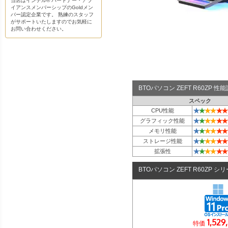
当店はインテル® パートナー・アラ
イアンスメンバーシップのGoldメン
バー認定企業です。 熟練のスタッフ
がサポートいたしますのでお気軽に
お問い合わせください。
BTOパソコン ZEFT R60ZP 
スペック
★
★
★
★
★
★
CPU性能
★
★
★
★
★
★
グラフィック性能
★
★
★
★
★
★
メモリ性能
★
★
★
★
★
★
ストレージ性能
★
★
★
★
★
★
拡張性
BTOパソコン ZEFT R60ZP シ
1,529
特価