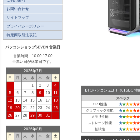
お問い合わせ
サイトマップ
プライバシーポリシー
特定商取引法表記
パソコンショップSEVEN 営業日
営業時間：10:00-17:00
※赤い日が休業日です。
2026年7月
日
月
火
水
木
金
土
1
2
3
4
BTOパソコン ZEFT R61SBC
5
6
7
8
9
10
11
スペック
12
13
14
15
16
17
18
★
★
★
★
★
★
CPU性能
19
20
21
22
23
24
25
★
★
★
★
★
★
グラフィック性能
26
27
28
29
30
31
★
★
★
★
★
★
メモリ性能
★
★
★
★
★
★
ストレージ性能
★
★
★
★
★
★
2026年8月
拡張性
日
月
火
水
木
金
土