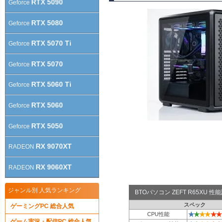
RTX 5090
Geforce
RTX 5080
Geforce
RTX 5070 Ti
Geforce
RTX 5070
Geforce
RTX 5060 Ti
Geforce
RTX 5060
Geforce
RTX 5050
Geforce
RX 9070XT
RADEON
RX 9060XT
RADEON
ジャンル別 人気ランキング
BTOパソコン ZEFT R65XU 
スペック
ゲーミングPC 総合人気
★
★
★
★
★
★
CPU性能
ゲーム実況・配信PC 総合人気