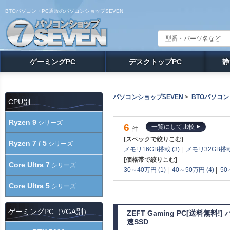
BTOパソコン・PC通販のパソコンショップSEVEN
ゲーミングPC
デスクトップPC
静
パソコンショップSEVEN
>
BTOパソコン
CPU別
Ryzen 9
シリーズ
6
一覧にして比較
件
[スペックで絞りこむ]
Ryzen 7 / 5
シリーズ
メモリ16GB搭載 (3)
|
メモリ32GB搭載 
[価格帯で絞りこむ]
Core Ultra 7
シリーズ
30～40万円 (1)
|
40～50万円 (4)
|
50
Core Ultra 5
シリーズ
ゲーミングPC（VGA別）
ZEFT Gaming PC[送料無料
速SSD