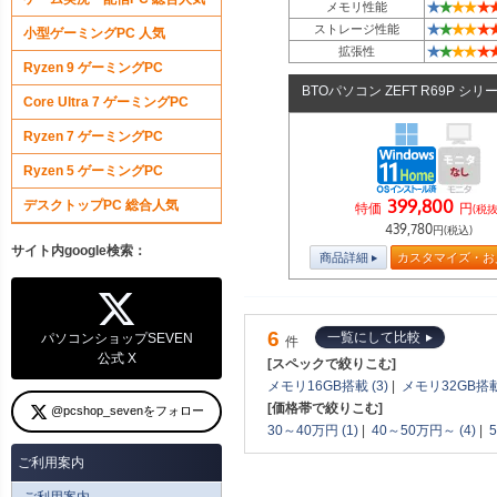
★
★
★
★
★
メモリ性能
★
★
★
★
★
ストレージ性能
小型ゲーミングPC 人気
★
★
★
★
★
拡張性
Ryzen 9 ゲーミングPC
BTOパソコン ZEFT R69P シリ
Core Ultra 7 ゲーミングPC
Ryzen 7 ゲーミングPC
Ryzen 5 ゲーミングPC
399,800
デスクトップPC 総合人気
特価
円
(税抜
439,780
円(税込)
サイト内google検索：
商品詳細
カスタマイズ・お
6
一覧にして比較
パソコンショップSEVEN
件
公式 X
[スペックで絞りこむ]
メモリ16GB搭載 (3)
|
メモリ32GB搭載 
[価格帯で絞りこむ]
@pcshop_sevenをフォロー
30～40万円 (1)
|
40～50万円～ (4)
|
ご利用案内
ご利用案内