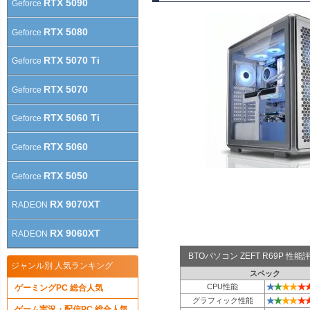
RTX 5090
Geforce
RTX 5080
Geforce
RTX 5070 Ti
Geforce
RTX 5070
Geforce
RTX 5060 Ti
Geforce
RTX 5060
Geforce
RTX 5050
Geforce
RX 9070XT
RADEON
RX 9060XT
RADEON
BTOパソコン ZEFT R69P 性
ジャンル別 人気ランキング
スペック
★
★
★
★
★
CPU性能
ゲーミングPC 総合人気
★
★
★
★
★
グラフィック性能
ゲーム実況・配信PC 総合人気