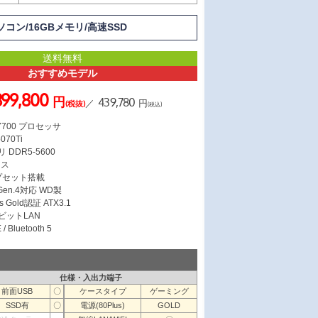
Oパソコン/16GBメモリ/高速SSD
送料無料
おすすめモデル
399,800
円
439,780
／
円
(税抜)
(税込)
 7700 プロセッサ
070Ti
 DDR5-5600
ース
ップセット搭載
 Gen.4対応 WD製
s Gold認証 ATX3.1
ガビットLAN
/ Bluetooth 5
仕様・入出力端子
前面USB
〇
ケースタイプ
ゲーミング
SSD有
〇
電源(80Plus)
GOLD