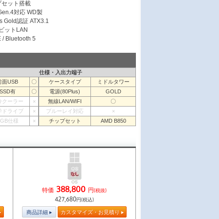
ップセット搭載
 Gen.4対応 WD製
s Gold認証 ATX3.1
ガビットLAN
/ Bluetooth 5
仕様・入出力端子
前面USB
〇
ケースタイプ
ミドルタワー
SSD有
〇
電源(80Plus)
GOLD
冷クーラー
×
無線LAN/WIFI
〇
学ドライブ
×
ブルーレイ対応
×
RGB仕様
×
チップセット
AMD B850
388,800
特価
円
(税抜)
427,680
円(税込)
商品詳細
カスタマイズ・お見積り