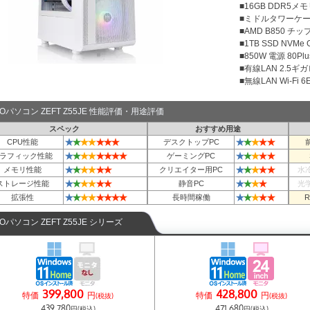
■16GB DDR5メモリ
■ミドルタワーケ
■AMD B850 チ
■1TB SSD NVMe
■850W 電源 80Plu
■有線LAN 2.5ギ
■無線LAN Wi-Fi 6E 
TOパソコン ZEFT Z55JE 性能評価・用途評価
スペック
おすすめ用途
★
★
★
★
★
★
★
★
★
★
★
★
CPU性能
デスクトップPC
★
★
★
★
★
★
★
★
★
★
★
★
★
ラフィック性能
ゲーミングPC
★
★
★
★
★
★
★
★
★
★
★
メモリ性能
クリエイター用PC
水
★
★
★
★
★
★
★
★
★
★
ストレージ性能
静音PC
光
★
★
★
★
★
★
★
★
★
★
★
★
★
拡張性
長時間稼働
TOパソコン ZEFT Z55JE シリーズ
399,800
428,800
特価
円
特価
円
(税抜)
(税抜)
439,780
471,680
円(税込)
円(税込)