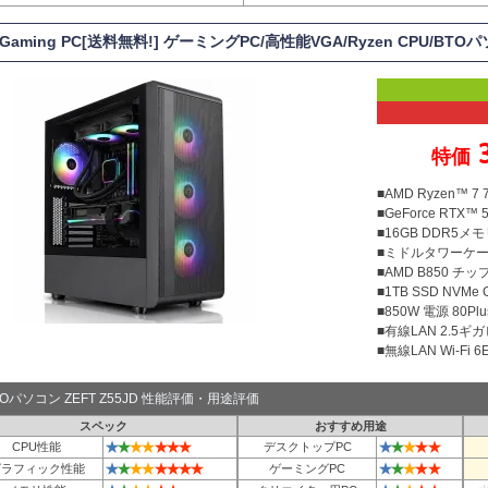
 Gaming PC[送料無料!] ゲーミングPC/高性能VGA/Ryzen CPU/BT
特価
■AMD Ryzen™ 7
■GeForce RTX™ 5
■16GB DDR5メモリ
■ミドルタワーケ
■AMD B850 チ
■1TB SSD NVMe
■850W 電源 80Plu
■有線LAN 2.5ギ
■無線LAN Wi-Fi 6E 
TOパソコン ZEFT Z55JD 性能評価・用途評価
スペック
おすすめ用途
★
★
★
★
★
★
★
★
★
★
★
★
CPU性能
デスクトップPC
★
★
★
★
★
★
★
★
★
★
★
★
★
グラフィック性能
ゲーミングPC