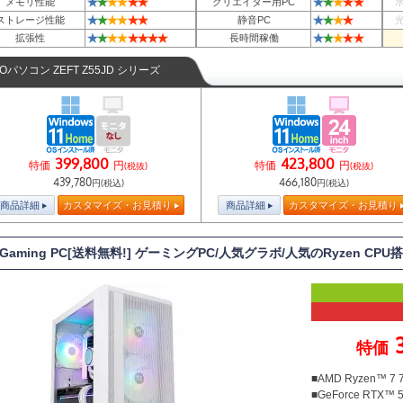
★
★
★
★
★
★
★
★
★
★
★
メモリ性能
クリエイター用PC
★
★
★
★
★
★
★
★
★
★
ストレージ性能
静音PC
★
★
★
★
★
★
★
★
★
★
★
★
★
拡張性
長時間稼働
TOパソコン ZEFT Z55JD シリーズ
399,800
423,800
特価
円
特価
円
(税抜)
(税抜)
439,780
466,180
円(税込)
円(税込)
商品詳細
カスタマイズ・お見積り
商品詳細
カスタマイズ・お見積り
T Gaming PC[送料無料!] ゲーミングPC/人気グラボ/人気のRyzen CP
特価
■AMD Ryzen™ 7
■GeForce RTX™ 5