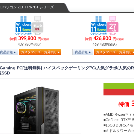
TOパソコン ZEFT R67BT シリーズ
399,800
426,800
特価
円
特価
円
(税抜)
(税抜)
439,780
469,480
円(税込)
円(税込)
商品詳細
カスタマイズ・お見積り
商品詳細
カスタマイズ・お見積り
T Gaming PC[送料無料] ハイスペックゲーミングPC/人気グラボ/人気のRy
速SSD
特価
■AMD Ryzen™ 7
■GeForce RTX™ 5
■16GB DDR5メモリ
■ミドルタワー Ante