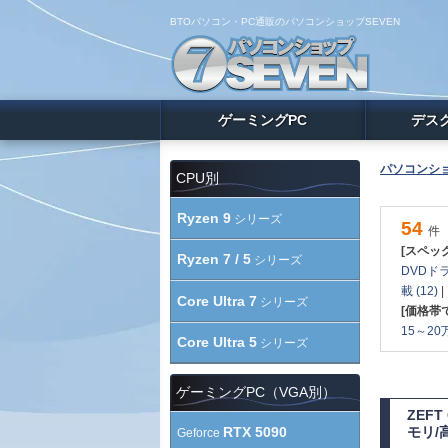
BTOパソコン・PC通販のパソコンショップSEVEN
ゲーミングPC
デス
パソコンショ
CPU別
Ryzen 9
シリーズ
54
件
[スペッ
Ryzen 7 / 5
シリーズ
DVDドラ
載 (12)
Core Ultra 7
シリーズ
[価格帯
15～20万
Core Ultra 5
シリーズ
ゲーミングPC（VGA別）
ZEF
RTX 5090
モリ/
Geforce