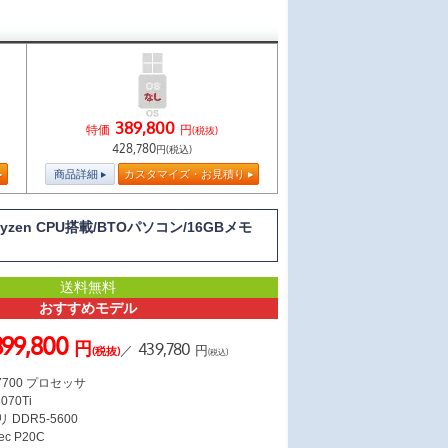
389,800
特価
円
(税抜)
428,780
円(税込)
商品詳細
カスタマイズ・お見積り
zen CPU搭載/BTOパソコン/16GBメモ
送料無料
おすすめモデル
399,800
円
439,780
／
円
(税抜)
(税込)
 7700 プロセッサ
070Ti
 DDR5-5600
c P20C