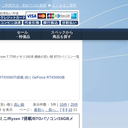
ご利用方法・初めてのお客様
よくあるご質問
セール
スペックから
・特価品
商品を探す
yzen 7 7700メモリ16GB 価格の安い順 BTOパソコン一覧
 RTX5060Ti搭載 (8)
|
GeForce RTX5060搭
 安い順 |
高い順
表示件数： 5件 |
10件
|
20件
54件 を表示 ページ：
最初へ
前へ
7
8
9
10
11
ニ/Ryzen 7搭載/BTOパソコン/16GBメ