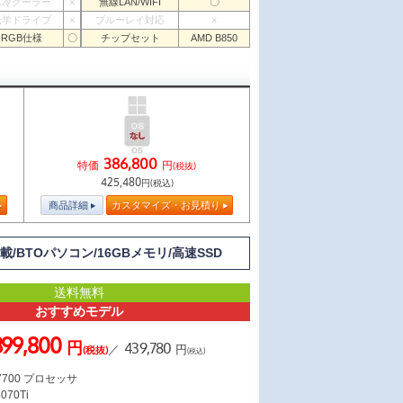
水冷クーラー
×
無線LAN/WIFI
〇
光学ドライブ
×
ブルーレイ対応
×
RGB仕様
〇
チップセット
AMD B850
386,800
特価
円
(税抜)
425,480
円(税込)
商品詳細
カスタマイズ・お見積り
U搭載/BTOパソコン/16GBメモリ/高速SSD
送料無料
おすすめモデル
399,800
円
439,780
／
円
(税抜)
(税込)
 7700 プロセッサ
070Ti