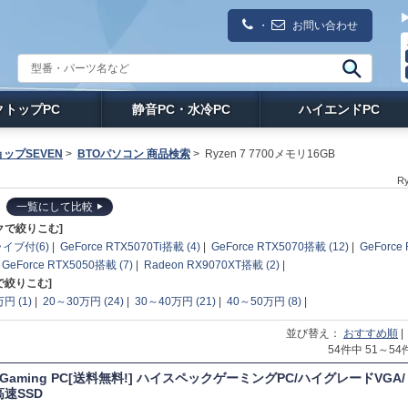
・
お問い合わせ
クトップPC
静音PC・水冷PC
ハイエンドPC
ップSEVEN
>
BTOパソコン 商品検索
>
Ryzen 7 7700メモリ16GB
R
一覧にして比較
クで絞りこむ]
イブ付(6)
|
GeForce RTX5070Ti搭載 (4)
|
GeForce RTX5070搭載 (12)
|
GeForce
|
GeForce RTX5050搭載 (7)
|
Radeon RX9070XT搭載 (2)
|
で絞りこむ]
円 (1)
|
20～30万円 (24)
|
30～40万円 (21)
|
40～50万円 (8)
|
並び替え：
おすすめ順
|
54件中 51～
T Gaming PC[送料無料!] ハイスペックゲーミングPC/ハイグレードVGA/ミ
高速SSD