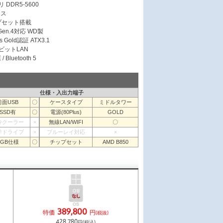
 DDR5-5600
ース
ップセット搭載
 Gen.4対応 WD製
s Gold認証 ATX3.1
ガビットLAN
/ Bluetooth 5
仕様・入出力端子
前面USB
〇
ケースタイプ
ミドルタワー
SSD有
〇
電源(80Plus)
GOLD
冷クーラー
×
無線LAN/WIFI
〇
学ドライブ
×
ブルーレイ対応
×
RGB仕様
〇
チップセット
AMD B850
389,800
特価
円
(税抜)
428,780
円(税込)