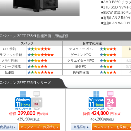
■AMD B850 チ
■1TB SSD NVMe
■850W 電源 80Plu
■有線LAN 2.5ギ
■無線LAN Wi-Fi 6E 
TOパソコン ZEFT Z55YI 性能評価・用途評価
スペック
おすすめ用途
★
★
★
★
★
★
★
★
★
★
★
★
CPU性能
デスクトップPC
★
★
★
★
★
★
★
★
★
★
★
★
★
ラフィック性能
ゲーミングPC
★
★
★
★
★
★
★
★
★
★
★
メモリ性能
クリエイター用PC
水
★
★
★
★
★
★
★
★
★
★
ストレージ性能
静音PC
光
★
★
★
★
★
★
★
★
★
★
★
★
★
拡張性
長時間稼働
TOパソコン ZEFT Z55YI シリーズ
399,800
424,800
特価
円
特価
円
(税抜)
(税抜)
439,780
467,280
円(税込)
円(税込)
商品詳細
カスタマイズ・お見積り
商品詳細
カスタマイズ・お見積り