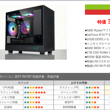
特価
■AMD Ryzen™ 7
■GeForce RTX™ 5
■16GB DDR5メモリ
■ミニサイズケー
■AMD B850 チ
■1TB SSD NVMe
■850W 電源 80Plu
■有線LAN 2.5ギ
■無線LAN Wi-Fi 6E 
TOパソコン ZEFT R67BT 性能評価・用途評価
スペック
おすすめ用途
★
★
★
★
★
★
★
★
★
★
★
★
CPU性能
デスクトップPC
★
★
★
★
★
★
★
★
★
★
★
★
★
グラフィック性能
ゲーミングPC
★
★
★
★
★
★
★
★
★
★
★
メモリ性能
クリエイター用PC
★
★
★
★
★
★
★
★
★
★
ストレージ性能
静音PC
★
★
★
★
★
★
★
★
★
★
★
★
拡張性
長時間稼働