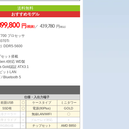
送料無料
おすすめモデル
399,800
円
439,780
／
円
(税抜)
(税込)
 7700 プロセッサ
070Ti
 DDR5-5600
ス
ップセット搭載
 Gen.4対応 WD製
s Gold認証 ATX3.1
ガビットLAN
/ Bluetooth 5
仕様・入出力端子
前面USB
〇
ケースタイプ
ミニタワー
SSD有
〇
電源(80Plus)
GOLD
水冷クーラー
×
無線LAN/WIFI
〇
光学ドライブ
×
ブルーレイ対応
×
RGB仕様
×
チップセット
AMD B850